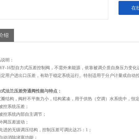
在
介绍
品说明：
ZYF-16型自力式压差控制阀，不需外来能源，依靠被调介质自身压力变
恒定用户进出口压差，有助于稳定系统运行。特别适用于分户计量或自动
力式法兰压差旁通阀
性能与特点：
双瓣结构，阀杆不平衡力小，结构紧凑，用于供热（空调）水系统中，恒
定被控系统压差；
持被控系统内部自主调节；
收外网压差波动；
先进的无级调压结构，控制压差可调比达25：1；
备自动消除堵塞功能；