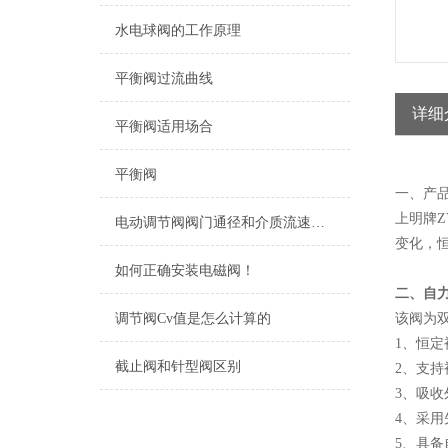
水电球阀的工作原理
平衡阀过流曲线
详细
平衡阀适用场合
平衡阀
一、产
上明牌
电动调节阀阀门通径和介质流速之间的关系
变化，
如何正确安装电磁阀！
二、
自
调节阀Cv值是怎么计算的
该阀为
1、恒
截止阀和针型阀区别
2、支
3、吸
4、采用
5、具