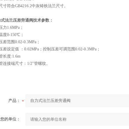
尺寸符合GB4216.2中灰铸铁法兰尺寸。
力式法兰压差旁通阀
技术参数：
力1.6MPa；
度0-150℃；
差范围0.02-0.3MPa；
差设定值 ：0.02MPa；控制压差可调范围0.02-0.3MPa；
长度:1.6m
管连接端尺寸：1/2"管螺纹。
产品：
您的单位：