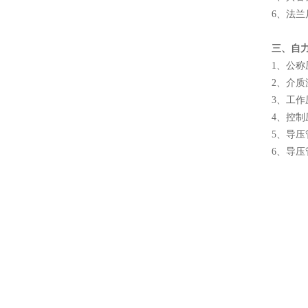
6、法兰
三、
自
1、公称压
2、介质温
3、工作压
4、控制压
5、导压管
6、导压