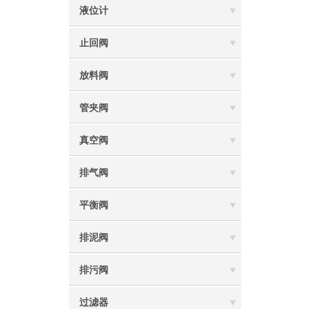
液位计
止回阀
放料阀
管夹阀
真空阀
排气阀
平衡阀
排泥阀
排污阀
过滤器