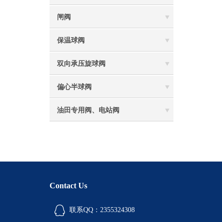
闸阀
保温球阀
双向承压旋球阀
偏心半球阀
油田专用阀、电站阀
Contact Us
联系QQ：2355324308