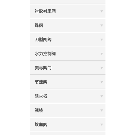
衬胶衬里阀
蝶阀
刀型闸阀
水力控制阀
美标阀门
节流阀
阻火器
视镜
旋塞阀