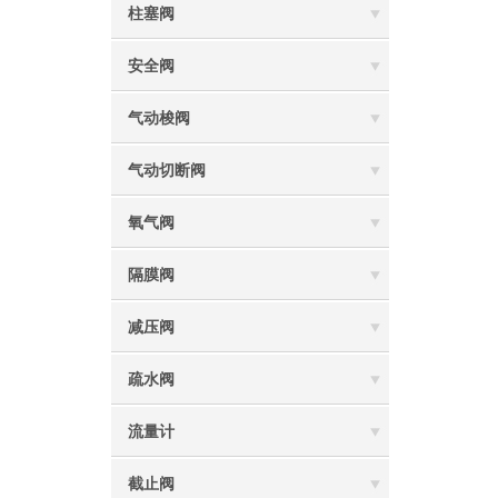
柱塞阀
安全阀
气动梭阀
气动切断阀
氧气阀
隔膜阀
减压阀
疏水阀
流量计
截止阀