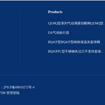
Products
QZMQ型系列气动薄膜切断阀
DA气动执行器
BQ41F型BQ41F型铸铁保温夹套球阀
BQ41PPL型不锈钢夹法兰不变径套保温球阀
号：
沪ICP备09010272号-4
598
管理登陆