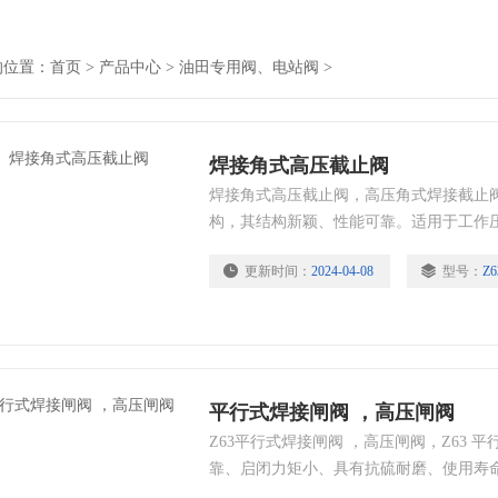
的位置：
首页
>
产品中心
>
油田专用阀、电站阀
>
焊接角式高压截止阀
焊接角式高压截止阀，高压角式焊接截止
构，其结构新颖、性能可靠。适用于工作压力≥
的水、油、泥浆、聚合物、粘土胶、天然
更新时间：
2024-04-08
型号：
Z6
流量实行精确调节，同时可作截止阀对管
平行式焊接闸阀 ，高压闸阀
Z63平行式焊接闸阀 ，高压闸阀，Z63 
靠、启闭力矩小、具有抗硫耐磨、使用寿