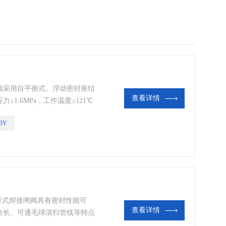
阀采用自平衡式、浮动密封座结
查看详情
1.6MPa，工作温度≤121℃
气等管线上，借助流量计对介质
3Y
线起启闭作用。
平行式焊接闸阀具有密封性能可
查看详情
命长、可通毛球清扫管线等特点