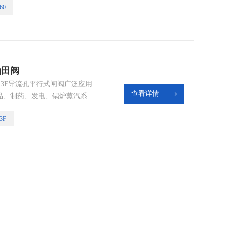
60
油田阀
43F导流孔平行式闸阀广泛应用
查看详情
品、制药、发电、锅炉蒸汽系
民日常生活中。
3F