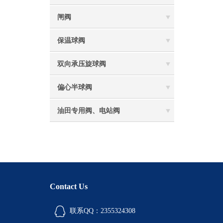
闸阀
保温球阀
双向承压旋球阀
偏心半球阀
油田专用阀、电站阀
Contact Us
联系QQ：2355324308