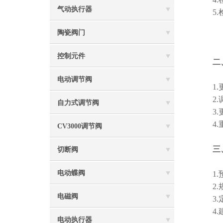
气动执行器
5.检
陶瓷阀门
控制元件
二
电动调节阀
1.更
2.调
自力式调节阀
3.更
4.重
CV3000调节阀
三
切断阀
电动蝶阀
1.预
2.规
电磁阀
3.定
4.建
电动执行器