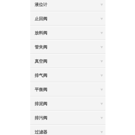
液位计
止回阀
放料阀
管夹阀
真空阀
排气阀
平衡阀
排泥阀
排污阀
过滤器