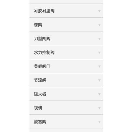
衬胶衬里阀
蝶阀
刀型闸阀
水力控制阀
美标阀门
节流阀
阻火器
视镜
旋塞阀