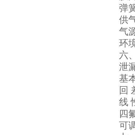
弹簧
供气
气源
环境
六
泄漏
基
回
线
四
可调