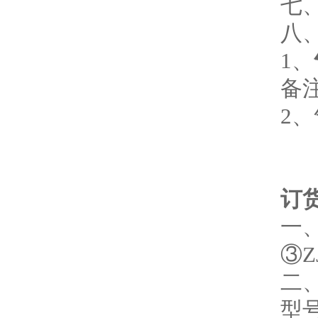
七
八
1、
备
2
订
一、
③
二
型