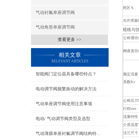
死区％
气动衬氟单座调节阀
允许泄漏量
气动角形单座调节阀
规格与
公称通径
查看更多 >>
阀座直径
相关文章
RELEVANT ARTICLES
智能阀门定位器具备哪些特点？
额定流量
系数Kv
电动调节阀频繁振动的解决方法
公称压力M
气动单座调节阀使用注意事项
行程mm
流量特性
电动/ 气动调节阀类型及选型
介质温度
法兰尺寸
气动薄膜单座衬氟调节阀结构特点与技术参数！