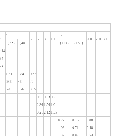
40
150
25
50
65
80
100
200
250
300
（32）
（40）
（125）
（150）
2.14
6.4
6.4
1.31
0.84
0.53
6.09
3.9
2.5
6.4
5.26
3.39
0.51
0.33
0.21
2.36
1.56
1.0
3.21
2.12
1.35
0.22
0.15
0.08
1.02
0.71
0.40
1.39
0.97
0.54