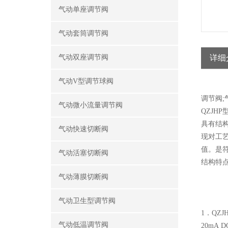
气动单座调节阀
气动套筒调节阀
气动双座调节阀
详细
气动V型调节球阀
调节阀;
气动微小流量调节阀
QZJHP
具有结
气动快速切断阀
现对工
值。是符
气动活塞切断阀
结构特
气动薄膜切断阀
气动卫生型调节阀
1．QZJ
气动低温调节阀
20m