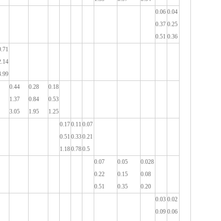
0.06
0.04
0.37
0.25
0.51
0.36
0.71
2.14
4.99
0.44
0.28
0.18
1.37
0.84
0.53
3.05
1.95
1.25
0.17
0.11
0.07
0.51
0.33
0.21
1.18
0.78
0.5
0.07
0.05
0.028
0.22
0.15
0.08
0.51
0.35
0.20
0.03
0.02
0.09
0.06