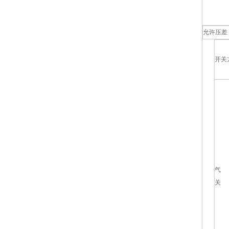
允许压差 
开关
气
关