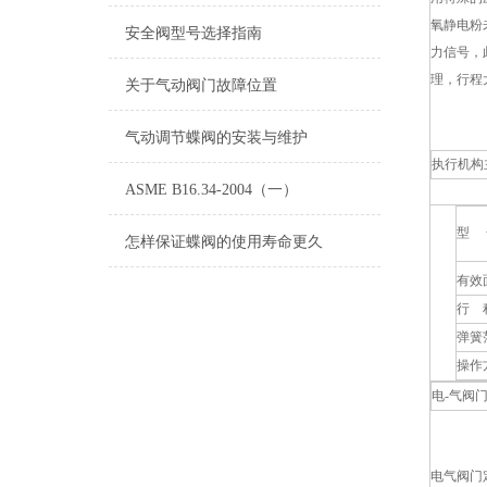
氧静电粉
安全阀型号选择指南
力信号，
理，行程
关于气动阀门故障位置
气动调节蝶阀的安装与维护
执行机构
ASME B16.34-2004（一）
型 
怎样保证蝶阀的使用寿命更久
有效
行 
弹簧
操作
电-气阀
电气阀门