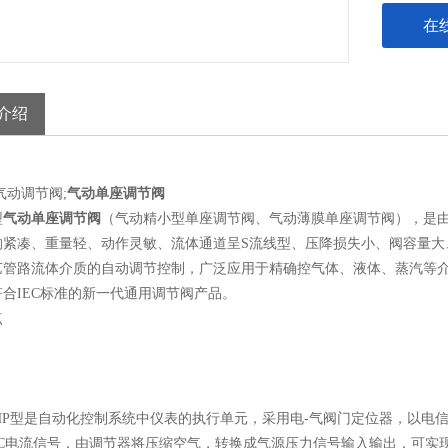
在
介绍
气动调节阀;
气动单座调节阀
型
气动单座调节阀
（气动精小型单座调节阀、气动薄膜单座调节阀），是
构紧凑、重量轻、动作灵敏、流体通道呈S流线型、压降损失小、阀容量大
艺管路流体介质的自动调节控制，广泛应用于精确控气体、液体、蒸汽等
合IEC标准的新一代通用调节阀产品。
点
HP型
是自动化控制系统中仪表的执行单元，采用电-气阀门定位器，以电信号和
A DC电流信号，由调节器将压缩空气，转换成气源压力信号输入输出，可