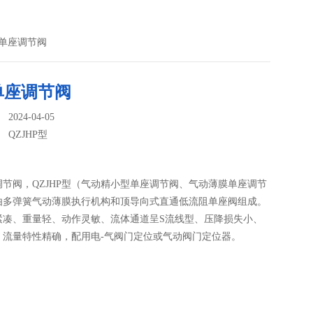
动单座调节阀
单座调节阀
024-04-05
：
QZJHP型
调节阀，QZJHP型（气动精小型单座调节阀、气动薄膜单座调节
由多弹簧气动薄膜执行机构和顶导向式直通低流阻单座阀组成。
紧凑、重量轻、动作灵敏、流体通道呈S流线型、压降损失小、
、流量特性精确，配用电-气阀门定位或气动阀门定位器。