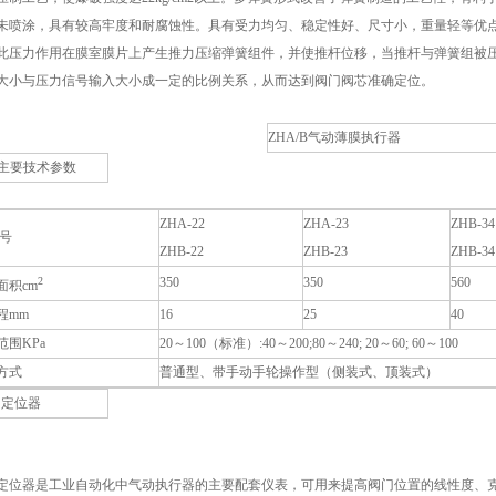
未喷涂，具有较高牢度和耐腐蚀性。具有受力均匀、稳定性好、尺寸小，重量轻等优点
此压力作用在膜室膜片上产生推力压缩弹簧组件，并使推杆位移，当推杆与弹簧组被
大小与压力信号输入大小成一定的比例关系，从而达到阀门阀芯准确定位。
ZHA/B气动薄膜执行器
主要技术参数
ZHA-22
ZHA-23
ZHB-34
号
ZHB-22
ZHB-23
ZHB-34
2
350
350
560
面积cm
程mm
16
25
40
范围KPa
20～100（标准）:40～200;80～240; 20～60; 60～100
方式
普通型、带手动手轮操作型（侧装式、顶装式）
门定位器
定位器是工业自动化中气动执行器的主要配套仪表，可用来提高阀门位置的线性度、