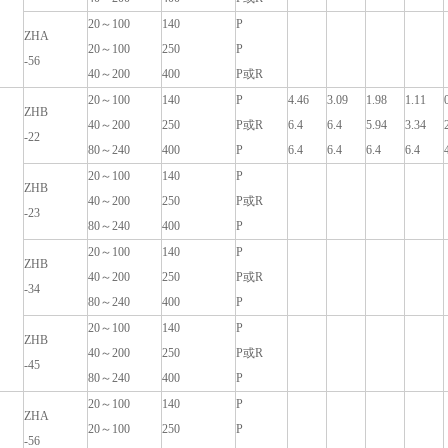
20～100
140
P
ZHA
20～100
250
P
-56
40～200
400
P或R
20～100
140
P
4.46
3.09
1.98
1.11
ZHB
40～200
250
P或R
6.4
6.4
5.94
3.34
-22
80～240
400
P
6.4
6.4
6.4
6.4
20～100
140
P
ZHB
40～200
250
P或R
-23
80～240
400
P
20～100
140
P
ZHB
40～200
250
P或R
-34
80～240
400
P
20～100
140
P
ZHB
40～200
250
P或R
-45
80～240
400
P
20～100
140
P
ZHA
20～100
250
P
-56