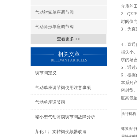
介质的
气动衬氟单座调节阀
2．QZJ
时阀位
气动角形单座调节阀
3．
为直
查看更多 >>
4．直
损失小
相关文章
求的场
RELEVANT ARTICLES
5．通
调节阀定义
6．根据
本系列
气动单座调节阀使用注意事项
密封型、
度高低
气动单座调节阀
执行机构
精小型气动薄膜调节阀故障分析与维修
薄膜执行
某化工厂旋转阀变频器改造
用特殊的