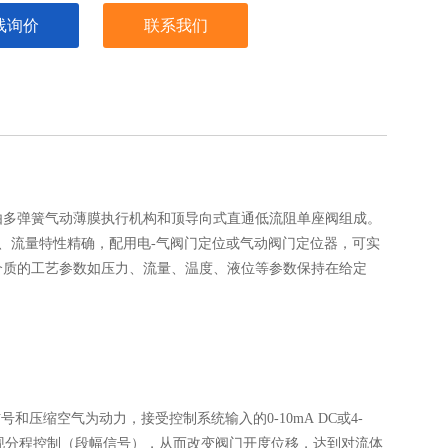
线询价
联系我们
由多弹簧气动薄膜执行机构和顶导向式直通低流阻单座阀组成。
、流量特性精确，配用电-气阀门定位或气动阀门定位器，可实
介质的工艺参数如压力、流量、温度、液位等参数保持在给定
压缩空气为动力，接受控制系统输入的0-10mA DC或4-
实现分程控制（段幅信号），从而改变阀门开度位移，达到对流体