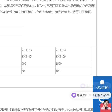
。以压缩空气为能源动力，接受电-气阀门定位器或电磁阀输入的气源压
压缩后产生的反力相平衡时，阀杆就稳定在相应行程上。依照力平衡原
ZHA-45
ZHA-56
ZHB-45
ZHB-56
900
1600
60
100
QQ咨询
可以介绍下你们的产品么
电话
克服阀杆的磨擦力和消除调节阀不平衡力的影响等，从而保证阀门位置按