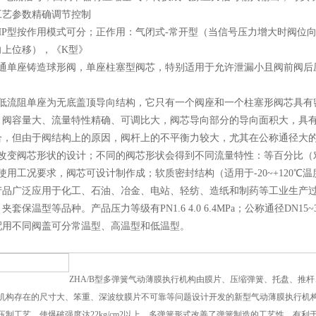
工艺参数精确调节控制
HP型
按作用模式可分；正作用：气闭式-常开型（当信号压力增大时阀位向
向上位移），《K型》
通单座铸造球形阀，单座柱塞型阀芯，特别适用于允许泄漏小且阀前阀后
通低流阻单座为无底盖顶导向结构，它只有一个阀座和一个柱塞形阀芯具有
、阀容量大、流量特性精确、可调比大，阀芯导向部分的导向面积大，具
合，但由于阀结构上的原因，阀杆上的不平衡力较大，尤其在公称通径大
过改变阀芯形状的设计；不同的阀芯形状会得到不同流量特性：等百分比（
使用工况要求，阀芯可设计制作成；软质密封结构（适用于-20~+120
产品广泛应用于化工、石油、冶金、电站、轻纺、造纸和制药等工业生产
夹套保温型等品种。产品压力等级有PN1.6 4.0 6.4MPa；公称通径DN15~
配用不同阀盖可分常温型、高温型和低温型。
ZHA/B型多弹簧气动薄膜执行机构由膜片、压缩弹簧、托盘、推
机构存在的尺寸大、笨重、深波纹膜片不可靠等问题设计开发的新型气动薄膜执行机
压制工艺，使爆破强度达22kg/cm2以上。多弹簧形式改善了弹簧制造的工艺性，有