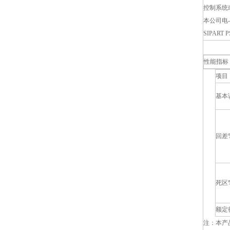
控制系统
本公司电-
SIPAR
性能指标
项目
基本
回差
死区
额定
注：本产品