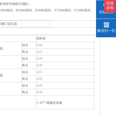
（有多种型号规格可选配）
系列、EP3000系列、EP4000系列、YT1000系列、YT2000系列、
在线留言
电气阀门定位器
微信扫一扫
指标值
始点
±5.0
器
终点
±2.5
始点
±1.0
终点
±1.0
始点
±2.5
器
终点
±5.0
始点
±1.0
终点
±1.0
-4
1×10
×阀额定容量