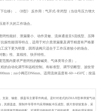
下位移），《B型》 反作用：气开式-常闭型（当信号压力增大
压差不大的工作场合。
密闭性能好、泄漏量小、动作灵敏、流体通道呈S流线型、压降
有抗振性能强等特点，适用于对介质泄漏量及调节精度有严格要
的工况下更为明显，因而该阀只适合于工作压差较小的场合。
对数）性、直线性、快开特性。
℃温度范围内要求严密闭性的酸碱类、气体类等介质）。
过程的自动化调节和远程控制。有标准型、调节切断型、波纹管
300mm；zui小阀芯DN6mm。适用流体温度有-60~+450℃；按温
杆、支架、轴套、膜盖等主要零件构成。是针对老式的ZMA/B型单弹簧气动
构，其膜盖盘、限制件等零件均采用钢板冲压成型。膜片形状较复杂，采
利于不同弹簧范围的组配。可调零功能则提高了线性精度。表面处理采用环