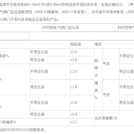
或调节仪表传来的0~10mA DC或4-20mA的电流信号成比例关系，实现正确定位。
气阀门定位器配用型（HEP-15隔爆型，HEP-17本安型）。也可按不同需求配用（ZPD2000
T PS2西门子系列及智能定位器系列产品）
ZPD型电-气阀门定位器
HEP型
指标值
项目
不带定位器
±5.0
误差%
不带定位
带定位器
±1.0
始
气关
终
不带定位器
≤3.0
带定位器
点
%
偏
带定位器
≤1.0
不带定位
差
气开
%
不带定位器
≤3.0
带定位器
%
带定位器
≤0.4
允许泄漏量L/h
行程偏差%
±2.5
执行GB/T4213-92国家标准。