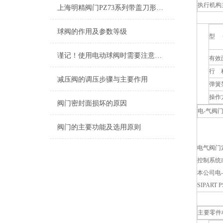
执行机构
上海明精阀门PZ73系列带盖刀形闸阀主要特点
球阀的作用及参数等级
型 
谨记！使用电动球阀时需要注意这些
有效
行 
减压阀的调压步骤与主要作用
弹簧
操作
阀门密封面损坏的原因
电-气阀
阀门的主要功能及选用原则
电气阀门
控制系统
本公司电-
SIPAR
主要零件