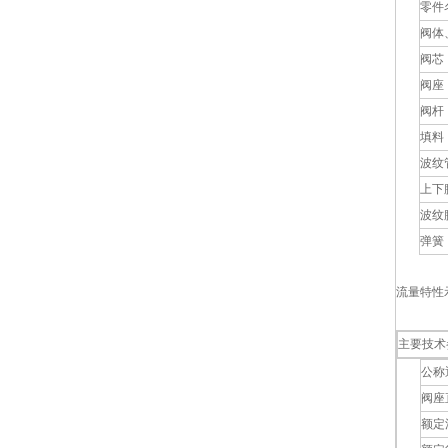
零件
阀体
阀芯
阀座
阀杆
填料
波纹
上下
波纹
弹簧
流量特性
主要技术
公称
阀座
额定