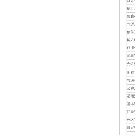
额定
执行
薄膜
气源
信号
输入
作用
流量
允许
固有
气源
公称
适用
基本
回差
死区
额定