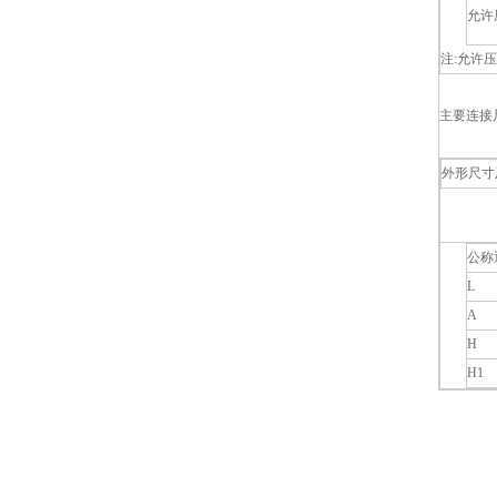
允许
注:允许
主要连接
外形尺寸
公称
L
A
H
H1