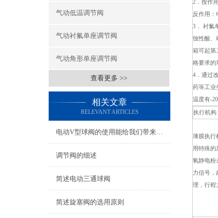
2．
按作
气动低温调节阀
反作用：
3． 衬
气动衬氟单座调节阀
蚀性酸、
箱可起第
气动角形单座调节阀
格要求的
4．通过
查看更多 >>
药等工业生
温度有-2
相关文章
RELEVANT ARTICLES
执行机构
电动V型球阀的使用能给我们带来哪些好处？
薄膜执行
用特殊的
调节阀的细述
氧静电粉
力信号，
简述电动三通球阀
理，行程
简述旋塞阀的选用原则