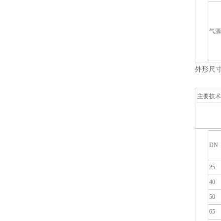
气源
外形尺
主要技术
DN
25
40
50
65