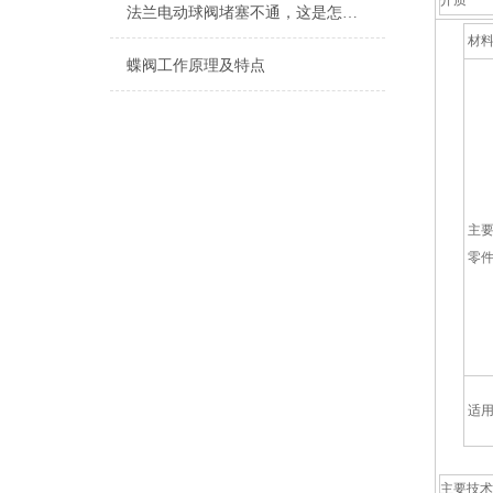
介质
法兰电动球阀堵塞不通，这是怎么回事？
材
蝶阀工作原理及特点
主
零
适
主要技术