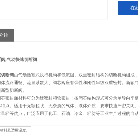
在
介绍
阀;
气动快速切断阀
速切断阀
由气动活塞式执行机构和低流阻、双重密封结构的切断机构组成
阀体流路通畅、流量系数大、阀芯阀座有弹性和刚性串级双重密封。新颖*
能新型切断阀。
阀芯密封面材料可分为硬密封和软密封；按阀芯结构形式可分为单导向平
等特点。适用于无颗粒状、无杂质的气体、液体介质，要求快速严密关闭
重量轻等优点，广泛应用于化工、石油、冶金、轻纺等工业生产过程的自
材料及适用温度、