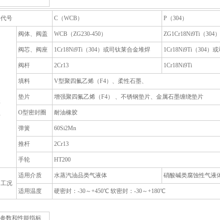
料代号
C（WCB）
P（304）
阀体、阀盖
WCB（ZG230-450）
ZG1Cr18Ni9Ti（304
阀芯、阀座
1Cr18Ni9Ti（304）或司钛莱合金堆焊
1Cr18Ni9Ti（30
阀杆
2Cr13
1Cr18Ni9Ti
填料
V型聚四氟乙烯（F4）、柔性石墨、
垫片
增强聚四氟乙烯（F4） 、不锈钢垫片、金属石墨缠绕垫片
要
O型密封圈
耐油橡胶
件
弹簧
60Si2Mn
推杆
2Cr13
手轮
HT200
适用介质
水蒸汽油品类气液体
硝酸碱类腐蚀性气液
用工况
适用温度
硬密封：-30～+450℃ 软密封：-30～+180℃
参数和性能指标