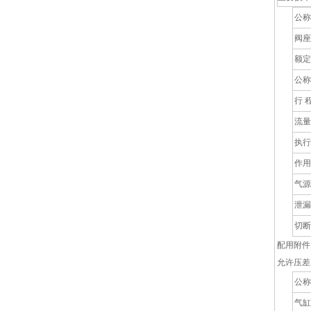
公称
阀座
额定
公称
行 程
流量
执行
作用
气源
泄漏
切断
配用附件
允许压差
公称
气缸