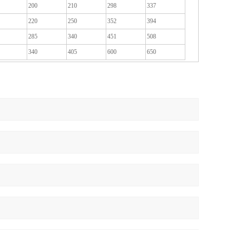
200
210
298
337
220
250
352
394
285
340
451
508
340
405
600
650