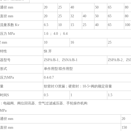
通径 mm
20
25
40
50
65
80
直径 mm
20
25
32
40
50
65
80
流量系数 Kv
6.5
10
15
25
40
65
100
压力 MPa
1.6 ； 4.0 ； 6.4
 mm
10
16
25
特性
快 开
器型号
ZSPA/B-1、ZSNA/B-1
ZSPA/B-2、ZS
形式
单作用型/双作用型
压力MPa
0.4-0.7
量
软密封:O泄漏；硬密封：10-5×阀的额定容量
时间S
0.5
1
1.5
：电磁阀、阀位回讯器、空气过滤减压器、手轮操作机构
MPa
通径 mm
20
直径 mm
150