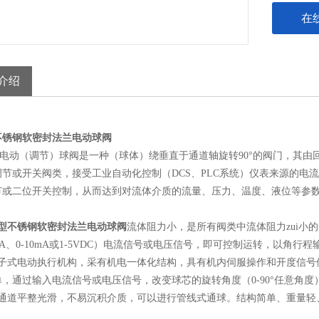
在
介绍
不锈钢软密封法兰电动球阀
R型电动（调节）球阀是一种（球体）绕垂直于通道轴旋转90°的阀门，其
调节或开关阀类，接受工业自动化控制（DCS、PLC系统）仪表来源的电
节或二位开关控制，从而达到对流体介质的流量、压力、温度、液位等参
型不锈钢软密封法兰电动球阀
流体阻力小，是所有阀类中流体阻力zui小的一
0mA、0-10mA或1-5VDC）电流信号或电压信号，即可控制运转，以角
电子式电动执行机构，采有机电一体化结构，具有机内伺服操作和开度信号
，通过输入电流信号或电压信号，改变球芯的旋转角度（0-90°任意角
芯通道平整光滑，不易沉积介质，可以进行管线式通球。结构简单、重量轻