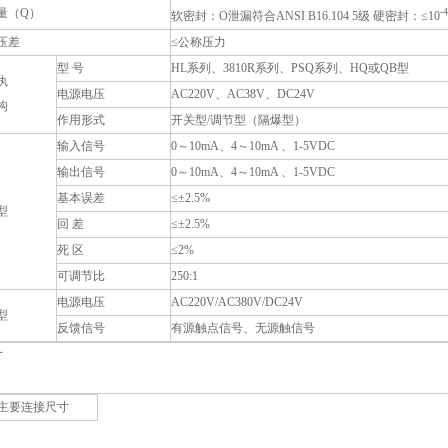
量（Q）
-4
软密封：O泄漏符合ANSI B16.104 5级 硬密封：≤10
压差
≤公称压力
型 号
HL系列、3810R系列、PSQ系列、HQ或QB型
执
电源电压
AC220V、AC38V、DC24V
构
作用形式
开关型/调节型（隔爆型）
输入信号
0～10mA、4～10mA 、1-5VDC
输出信号
0～10mA、4～10mA 、1-5VDC
基本误差
≤±2.5%
型
回 差
≤±2.5%
死 区
≤2%
可调节比
250:1
电源电压
AC220V/AC380V/DC24V
型
反馈信号
有源触点信号、无源触信号
寸
主要连接尺寸