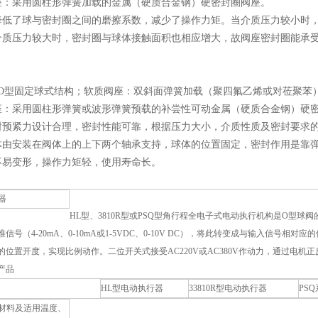
座：采用圆柱形弹簧加载的金属（硬质合金钢）硬密封圈阀座。
降低了球与密封圈之间的磨擦系数，减少了操作力矩。当介质压力较小时
介质压力较大时，密封圈与球体接触面积也相应增大，故阀座密封圈能承
。O型固定球式结构；软质阀座：双斜面弹簧加载（聚四氟乙烯或对莅聚苯
座：采用圆柱形弹簧或波形弹簧预载的补尝性可动金属（硬质合金钢）硬
封预紧力设计合理，密封性能可靠，根据压力大小，介质性质及密封要求
体由安装在阀体上的上下两个轴承支持，球体的位置固定，密封作用是靠
不易变形，操作力矩轻，使用寿命长。
器
HL型、3810R型或PSQ型角行程全电子式电动执行机构是O型球
信号（4-20mA、0-10mA或1-5VDC、0-10V DC），将此转变成与输入信号相
的位置开度，实现比例动作。二位开关式接受AC220V或AC380V作动力，通过电
产品
HL型电动执行器
33810R型电动执行器
PS
材料及适用温度、