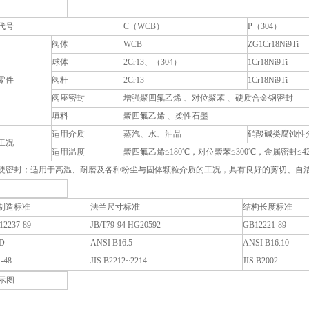
代号
C（WCB）
P（304）
阀体
WCB
ZG1Cr18Ni9Ti
球体
2Cr13、（304）
1Cr18Ni9Ti
零件
阀杆
2Cr13
1Cr18Ni9Ti
阀座密封
增强聚四氟乙烯 、对位聚苯 、硬质合金钢密封
填料
聚四氟乙烯 、柔性石墨
适用介质
蒸汽、水、油品
硝酸碱类腐蚀性
工况
适用温度
聚四氟乙烯≤180℃，对位聚苯≤300℃，金属密封≤42
硬密封；适用于高温、耐磨及各种粉尘与固体颗粒介质的工况，具有良好的剪切、自
制造标准
法兰尺寸标准
结构长度标准
12237-89
JB/T79-94 HG20592
GB12221-89
D
ANSI B16.5
ANSI B16.10
-48
JIS B2212~2214
JIS B2002
示图