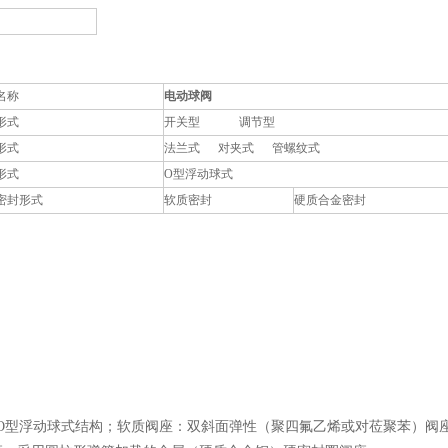
名称
电动球阀
形式
开关型 调节型
形式
法兰式 对夹式 管螺纹式
形式
O型浮动球式
密封形式
软质密封
硬质合金密封
．O型浮动球式结构；软质阀座：双斜面弹性（聚四氟乙烯或对莅聚苯）阀