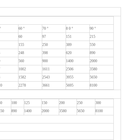
°
60 °
70 °
8 0 °
90 °
60
97
151
215
155
250
389
550
3
248
398
620
890
0
560
900
1400
2000
7
1002
1611
2506
3580
8
1582
2543
3955
5650
20
2278
3661
5695
8100
80
100
125
150
200
250
300
550
890
1400
2000
3580
5650
8100