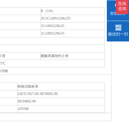
R（316）
在线留言
ZG1Cr18Ni12Mo2Ti
1Cr18Ni12MoTi
1Cr18Ni12MoTi
微信扫一扫
介质
醋酸类腐蚀性介质
5℃
洁功能
检验试验标准
GB/T13927-89 JB/T9092-99
JB/T9092-99
API598