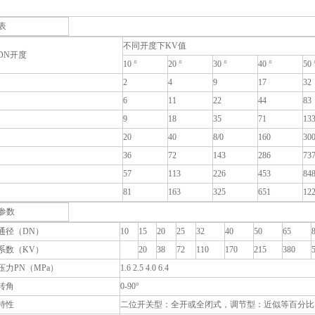
表
不同开度下KV值
DN开度
10 °
20 °
30 °
40 °
50 
2
4
9
17
32
6
11
22
44
83
9
18
35
71
13
20
40
8/0
160
30
36
72
143
286
73
57
113
226
453
84
81
163
325
651
12
参数
通径（DN）
10
15
20
25
32
40
50
65
系数（KV）
20
38
72
110
170
215
380
压力PN（MPa）
1.6 2.5 4.0 6.4
转角
0-90°
特性
二位开关型：全开或全闭式，调节型：近似等百分比