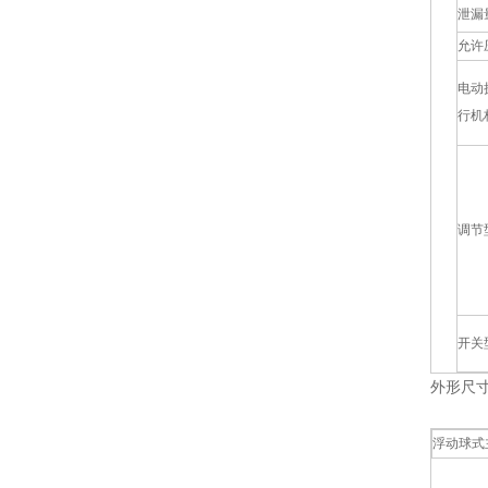
泄漏
允许
电动
行机
调节
开关
外形尺
浮动球式