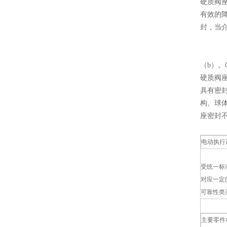
硬质阀
有效的
封，当
（b）
硬质阀
具有密
构。球
座密封
电动执行
受统一标准
对应一定
可靠性类
主要零件