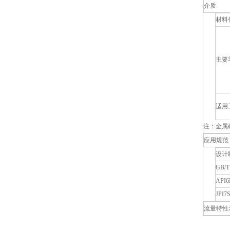
介质
材料
主要
适用
注：金属
应用规范
设计
GB/T
API6
JPI7S
流量特性