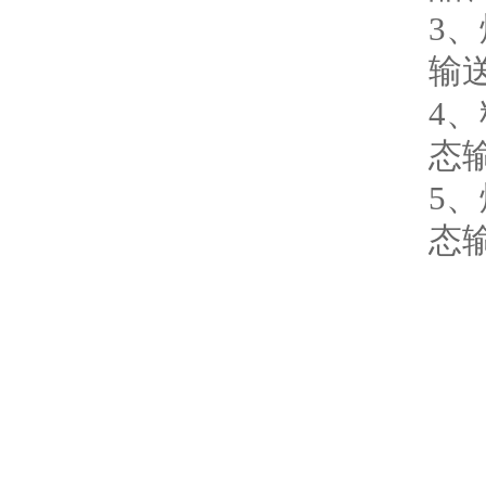
3
输
4
态
5
态