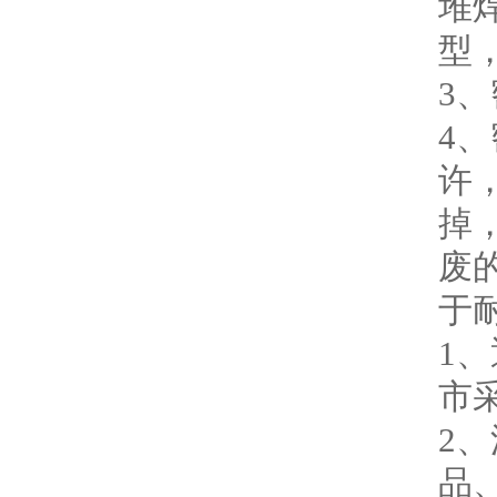
堆
型
3
4
许
掉
废
于
1
市
2
品