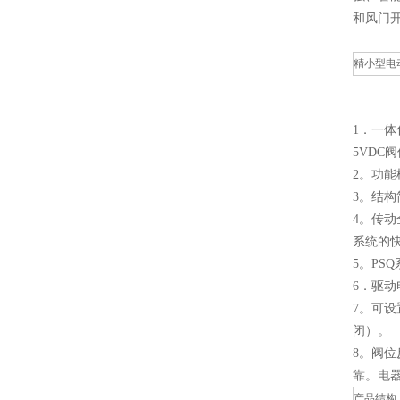
和风门
精小型电
1．一体
5VD
2。功
3。结
4。传
系统的
5。P
6．驱
7。可设
闭）。
8。阀
靠。电
产品结构