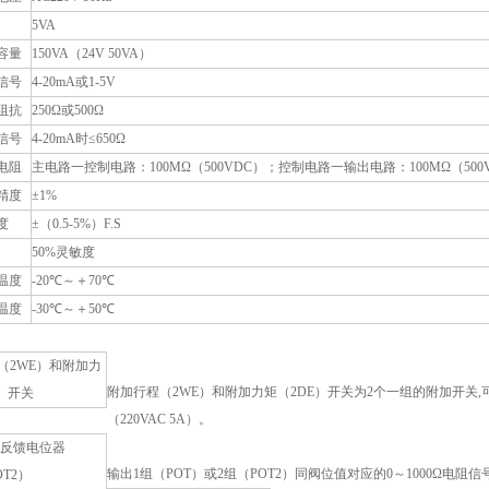
5VA
容量
150VA（24V 50VA）
信号
4-20mA或1-5V
阻抗
250Ω或500Ω
信号
4-20mA时≤650Ω
电阻
主电路一控制电路：100MΩ（500VDC）；控制电路一输出电路：100MΩ（500
精度
±1%
度
±（0.5-5%）F.S
50%灵敏度
温度
-20℃～＋70℃
温度
-30℃～＋50℃
（2WE）和附加力
附加行程（2WE）和附加力矩（2DE）开关为2个一组的附加开关
E）开关
（220VAC 5A）。
位反馈电位器
输出1组（POT）或2组（POT2）同阀位值对应的0～1000Ω
OT2）