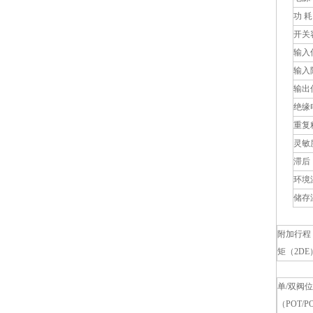
功 耗
开关
输入
输入
输出
绝缘
重复
灵敏
滞后
环境
储存
附加行程
矩（2D
单/双阀
（POT/P