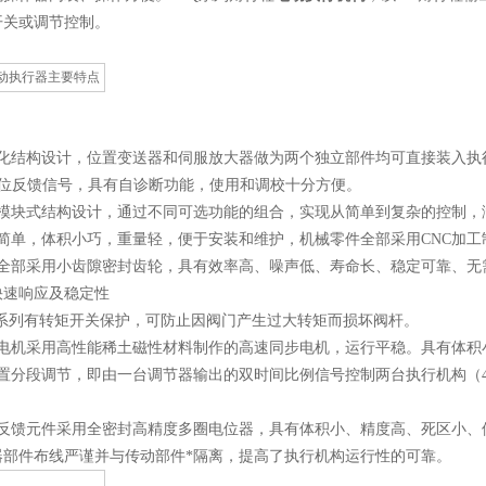
开关或调节控制。
动执行器主要特点
化结构设计，位置变送器和伺服放大器做为两个独立部件均可直接装入执行机构
C阀位反馈信号，具有自诊断功能，使用和调校十分方便。
能模块式结构设计，通过不同可选功能的组合，实现从简单到复杂的控制，
构简单，体积小巧，重量轻，便于安装和维护，机械零件全部采用CNC加工
动全部采用小齿隙密封齿轮，具有效率高、噪声低、寿命长、稳定可靠、无
快速响应及稳定性
SQ系列有转矩开关保护，可防止因阀门产生过大转矩而损坏阀杆。
动电机采用高性能稀土磁性材料制作的高速同步电机，运行平稳。具有体积
置分段调节，即由一台调节器输出的双时间比例信号控制两台执行机构（4-12m
位反馈元件采用全密封高精度多圈电位器，具有体积小、精度高、死区小、
器部件布线严谨并与传动部件*隔离，提高了执行机构运行性的可靠。