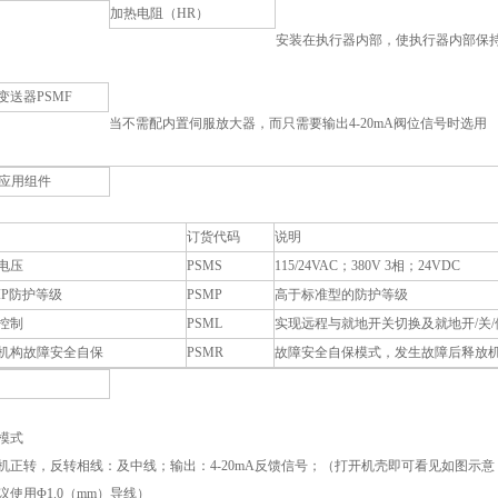
加热电阻（HR）
安装在执行器内部，使执行器内部保持
变送器PSMF
当不需配内置伺服放大器，而只需要输出4-20mA阀位信号时选用
应用组件
订货代码
说明
电压
PSMS
115/24VAC；380V 3相；24VDC
IP防护等级
PSMP
高于标准型的防护等级
控制
PSML
实现远程与就地开关切换及就地开/关
机构故障安全自保
PSMR
故障安全自保模式，发生故障后释放
模式
机正转，反转相线：及中线；输出：4-20mA反馈信号；（打开机壳即可看见如图示
议使用Φ1.0（mm）导线）