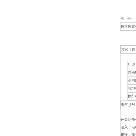
气元件。
独立位置
其它可选
功能
特殊
高的
就地
执行
电气接线
开关动作
输入：电
相连，建