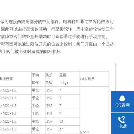
机做为连接两隔离部分的中间部件。电机转矩通过主齿轮传送到
，因此可以由行星齿轮驱动，行星齿轮转一周中空齿轮转动三个
在故障或阀门转矩意外增加时可直接通过手轮进行手动控制。
行程范围可以通过限位开关的位置来控制，阀门开度由一个凸起
，以防止阀门被卡死时造成的阀杆损坏
手动
防护
重量
出线连接
zui大转角
操作
等级
（kg）
2×M22×1.5
手轮
IP67
7
2×M22×1.5
手轮
IP67
7
QQ咨询
2×M22×1.5
手轮
IP67
7
2×M22×1.5
手轮
IP67
7
2×M22×1.5
手轮
IP67
13
电话
2×M27×1.5
手轮
IP67
27
0-90 °