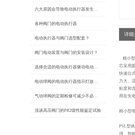
六大原因会导致电动执行器发生震荡！
各种阀门的电动执行器
详细
电动执行器与阀门选型配套？
阀门电动装置与阀门的安装设计？
精小型电
芯采用
选择合适的电动执行器驱动电动球阀的关键要点
快速位
力大、
电动球阀的电动执行器指示灯故障如何正确检修？
粘度和
气动球阀的定期检修可减少不必要的损失
用在失
浅谈高压阀门的PR2级性能鉴定试验
精小型
PSL型
强、智