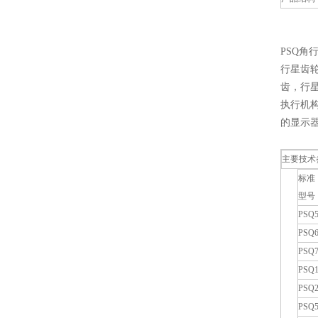
PSQ
行星齿
齿，行
执行机
的显示器
主要技术
标准
型号
PSQ5
PSQ6
PSQ7
PSQ1
PSQ2
PSQ5