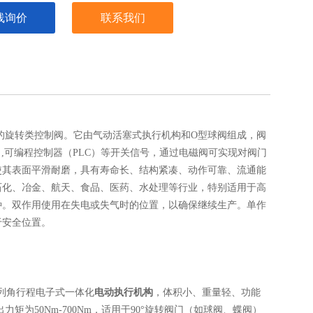
线询价
联系我们
0°的旋转类控制阀。它由气动活塞式执行机构和O型球阀组成，阀
,可编程控制器（PLC）等开关信号，通过电磁阀可实现对阀门
使其表面平滑耐磨，具有寿命长、结构紧凑、动作可靠、流通能
石化、冶金、航天、食品、医药、水处理等行业，特别适用于高
种。双作用使用在失电或失气时的位置，以确保继续生产。单作
于安全位置。
SQ系列角行程电子式一体化
电动执行机构
，体积小、重量轻、功能
出力矩为50Nm-700Nm，适用于90°旋转阀门（如球阀、蝶阀）