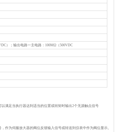
VDC）；输出电路一主电路：100MΩ（500VDC
,可以满足当执行器达到适当的位置或转矩时输出2个无源触点信号
电阻信号，作为伺服放大器的阀位反馈输入信号或转送到仪表中作为阀位显示。