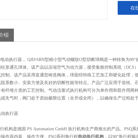
在
介绍
动执行器， QJD/SRN型精小型气动螺纹O型切断球阀是一种转角为9
圆柱形通孔球体。该产品以压缩空气为动力源，接受集散控制系统（DCS）
式控制。该产品采用直通型铸造阀体，球面经特殊工艺加工和硬化处理，
流阻系数小、安装方便及良好的切断性能等特点。产品广泛应用于造纸、
含有纤维介质的工艺控制。气动活塞式执行机构可分为单作用和双作用两
电或失气时，阀门处于原始极限位置（全开或全闭），以确保生产过程处
电动执行器
执行机构是德国 PS Automation GmbH 执行机构生产商推出的产品。P
能操作器内装、操作方便。PSQ系列角行程
电动执行机构
，以90°角行程输