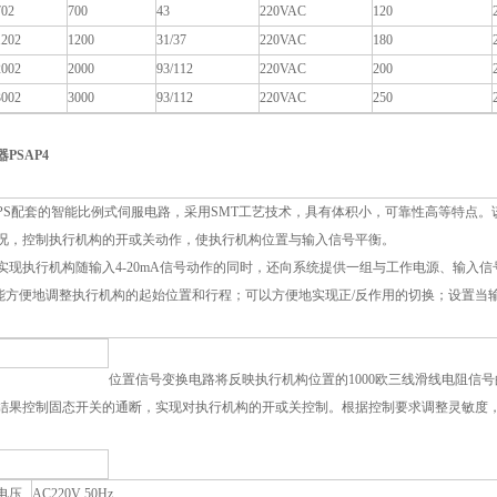
02
700
43
220VAC
120
202
1200
31/37
220VAC
180
002
2000
93/112
220VAC
200
002
3000
93/112
220VAC
250
器
PSAP4
4为PS配套的智能比例式伺服电路，采用SMT工艺技术，具有体积小，可靠性高等特点。
况，控制执行机构的开或关动作，使执行机构位置与输入信号平衡。
4在实现执行机构随输入4-20mA信号动作的同时，还向系统提供一组与工作电源、输入信号
4能方便地调整执行机构的起始位置和行程；可以方便地实现正/反作用的切换；设置
位置信号变换电路将反映执行机构位置的1000欧三线滑线电阻信号
结果控制固态开关的通断，实现对执行机构的开或关控制。根据控制要求调整灵敏度
电压
AC220V 50Hz