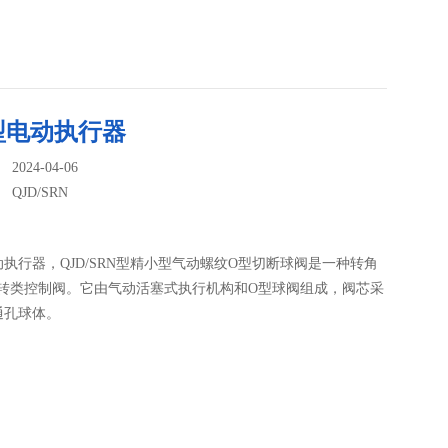
型电动执行器
024-04-06
：
QJD/SRN
执行器，QJD/SRN型精小型气动螺纹O型切断球阀是一种转角
的旋转类控制阀。它由气动活塞式执行机构和O型球阀组成，阀芯采
通孔球体。