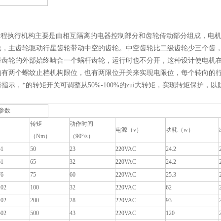
角行程执行机构主要是由相互隔离的电器控制部分和齿轮传动部分组成，电
轮，主齿轮驱动行星齿轮带动中空的齿轮。中空齿轮比二级齿轮少三个齿
星齿轮的外部始终啮合一个蜗杆齿轮，运行时也不分开，这种设计使电机
构有两个螺纹止档机构限位，也有两限位开关来实现电限位，每个转向的
指示，*的转矩开关可调整从50%-100%的zui大转矩，实现转矩保护
参数
转矩
动作时间
电源（v）
功耗（w）
（Nm）
（90°/s）
1
50
23
220VAC
24.2
1
65
32
220VAC
24.2
6
75
60
220VAC
25.3
02
100
32
220VAC
62
02
200
28
220VAC
93
02
500
43
220VAC
120