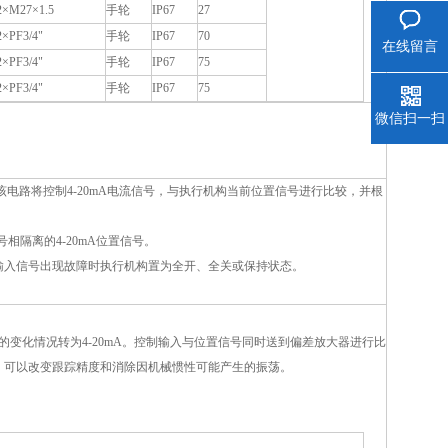
2×M27×1.5
手轮
IP67
27
2×PF3/4"
手轮
IP67
70
在线留言
2×PF3/4"
手轮
IP67
75
2×PF3/4"
手轮
IP67
75
微信扫一扫
该电路将控制4-20mA电流信号，与执行机构当前位置信号进行比较，并根
相隔离的4-20mA位置信号。
当输入信号出现故障时执行机构置为全开、全关或保持状态。
的变化情况转为4-20mA。控制输入与位置信号同时送到偏差放大器进行比
，可以改变跟踪精度和消除因机械惯性可能产生的振荡。