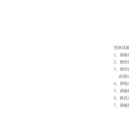
壳体试验
1、插
2、密封
3、密封
此项
4、用
5、插板
6、静压
7、插板