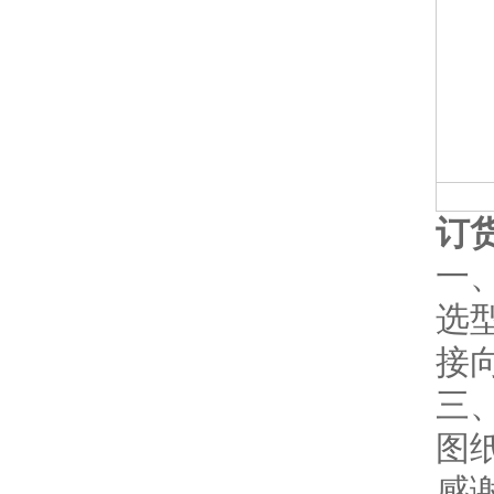
订
一
选
接
三
图
感谢