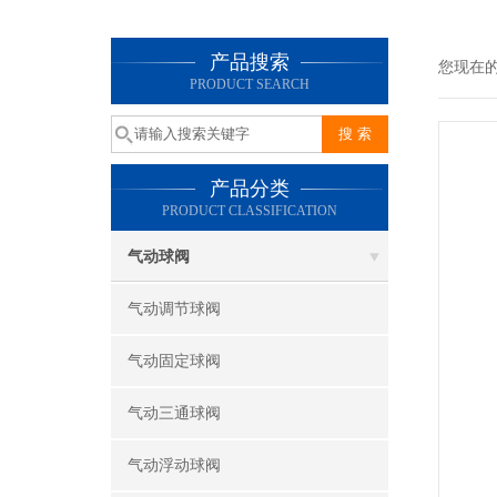
产品搜索
您现在
PRODUCT SEARCH
产品分类
PRODUCT CLASSIFICATION
气动球阀
气动调节球阀
气动固定球阀
气动三通球阀
气动浮动球阀