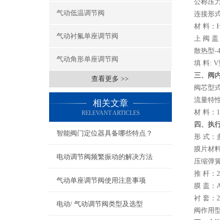
公称压力：P
气动低温调节阀
连接形式：
材 料：HT
气动衬氟单座调节阀
上 阀 盖
散热型-4
气动角形单座调节阀
填 料:
三、阀
查看更多 >>
阀芯型
流量特
相关文章
材 料：1C
RELEVANT ARTICLES
四、执
智能阀门定位器具备哪些特点？
形 式：
膜片材料：
电动调节阀频繁振动的解决方法
压缩弹簧：6
推 杆：2C
气动单座调节阀使用注意事项
膜 盖：
衬 套：2
电动/ 气动调节阀类型及选型
阀作用