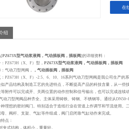
在
介绍
[
PZ673X型气动浆液阀，气动插板阀，插板阀
]的详细资料：
：PZ673H（X、F）型，
PZ673X型气动浆液阀，气动插板阀，插板阀
称：气动刀型闸阀，
，气动插板阀，插板阀
：PZ673H（X、F）-2.5、6、10、16系列气动刀型闸阀是我公司
类似产品结构及制造工艺的先进特点，不断提高产品的科技含量，从一些技
关等附件可以完成开、关两位置的动作控制和信号输出，也可以完成连续动作
气动刀型闸阀品种齐全。主体采用铸铁、铸钢、不锈钢等。通径从DN50~
一种理想的密封阀门。特别适合于造纸行业在管道上作调节和节流使用。
螺母、阀杆、支架、气缸等件组成，阀门启闭靠气缸动作来完成。
构特点：
用对夹式结构，体积小，重量轻。