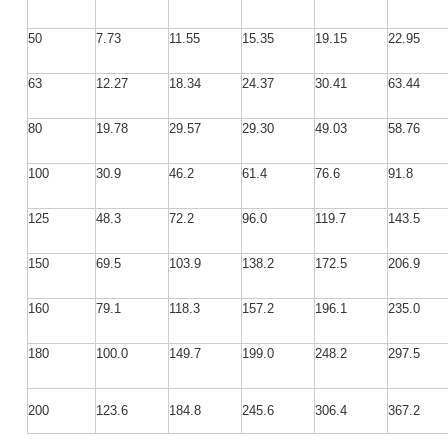
50
7.73
11.55
15.35
19.15
22.95
63
12.27
18.34
24.37
30.41
63.44
80
19.78
29.57
29.30
49.03
58.76
100
30.9
46.2
61.4
76.6
91.8
125
48.3
72.2
96.0
119.7
143.5
150
69.5
103.9
138.2
172.5
206.9
160
79.1
118.3
157.2
196.1
235.0
180
100.0
149.7
199.0
248.2
297.5
200
123.6
184.8
245.6
306.4
367.2