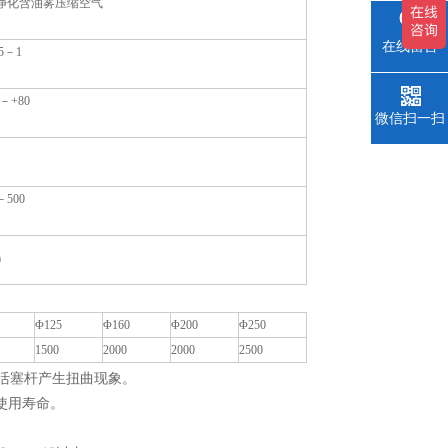
净化含油雾压缩空气
在线留言
15－1
0－+80
微信扫一扫
－500
0
Φ125
Φ160
Φ200
Φ250
1500
2000
2000
2500
免活塞杆产生扭曲现象。
使用寿命。