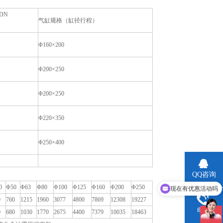
DN
气缸规格（缸径行程）
Φ160×200
Φ200×250
Φ200×250
Φ220×350
Φ250×400
现在有优惠活动吗
QQ咨询
0
Φ50
Φ63
Φ80
Φ100
Φ125
Φ160
Φ200
Φ250
可以介绍下你们的产品么
0
760
1215
1960
3077
4800
7869
12308
19227
电话
0
680
1030
1770
2675
4400
7379
10035
18463