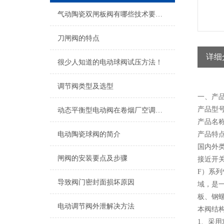
气动陶瓷双闸板阀有哪些技术要求？
刀闸阀的特点
详细
很少人知道的电动球阀试压方法！
调节阀类型及选型
一、产品
产品型号
动态平衡型电动阀在卷烟厂空调水系统中的应用
产品名
电动陶瓷球阀的简介
产品特点
国内外
闸阀的安装要点及步骤
接近开
F）系列
导致阀门密封面损坏原因
域，是
板、钢
电动调节阀外泄解决方法
本阀结
1、采