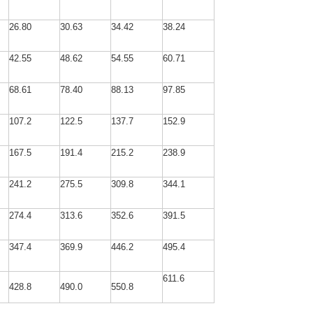
26.80
30.63
34.42
38.24
42.55
48.62
54.55
60.71
68.61
78.40
88.13
97.85
107.2
122.5
137.7
152.9
167.5
191.4
215.2
238.9
241.2
275.5
309.8
344.1
274.4
313.6
352.6
391.5
347.4
369.9
446.2
495.4
611.6
428.8
490.0
550.8