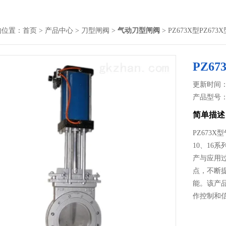
的位置：
首页
>
产品中心
>
刀型闸阀
>
气动刀型闸阀
> PZ673X型PZ67
PZ6
更新时间： 2
产品型号
简单描述
PZ673
10、1
产与应用
点，不断
能。该产
作控制和