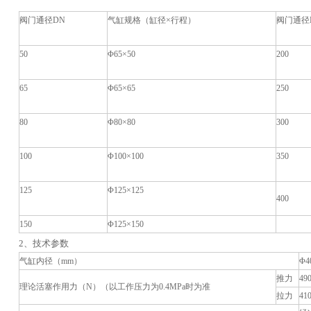
。
阀门通径DN
气缸规格（缸径×行程）
阀门通径
50
Φ65×50
200
65
Φ65×65
250
80
Φ80×80
300
100
Φ100×100
350
125
Φ125×125
400
150
Φ125×150
2、技术参数
气缸内径（mm）
Φ4
推力
49
理论活塞作用力（N）（以工作压力为0.4MPa时为准
拉力
41