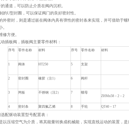
敞开的通道，可以防止介质在阀内沉积。
研制的U型封圈，可以保证阀门的良好密封性。
板的外密封，则是通过嵌在阀体内具有弹性的密封条来实现，并可借助于螺
小。
维修方便。
气动插板阀，插板阀主要零件材料：
序号
零件名称
材料
序号
零件名称
材料
1
阀体
HT250
5
支架
2
密封圈
橡胶（注1）
6
阀杆
3
闸板
不锈钢（注2）
7
螺母
ZHMn58－2－2
4
密封条
聚四氟乙烯
8
手轮
QT40－17
门选配驱动装置型号配置表：
缸是以压缩空气为介质，将其能量转换成机械能，实现直线运动的装置，是