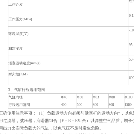
经
工作介质
0.
工作压力(MPa)
-1
环境温度(℃)
95
相对湿度
50
活塞运动速度(mm/g)
耐久性(KM)
60
3、气缸行程选用范围
气缸内径
Φ40
Φ50
Φ63
Φ80
Φ100
行程选用范围
400
500
800
800
1500
缸正确使用注意事项：（1）负载运动方向必须与活塞杆的运动方向*，以
使用过滤器，减压器，润滑器组合（F－R－E组合）以调整空气品质，增长
选用出力比实际负载大的气缸，以免气压不足时发生危险。