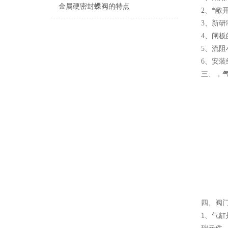
金属硬密封蝶阀的特点
2、*
3、新
4、闸
5、流阻
6、安装
三、，
四、阀
1、气