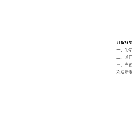
订货须
一、①
二、若
三、当
欢迎新