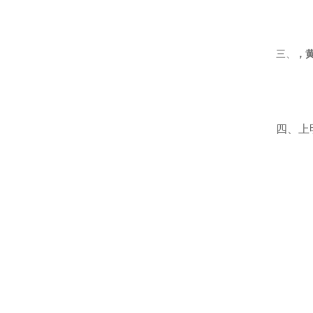
三、
，
四、上