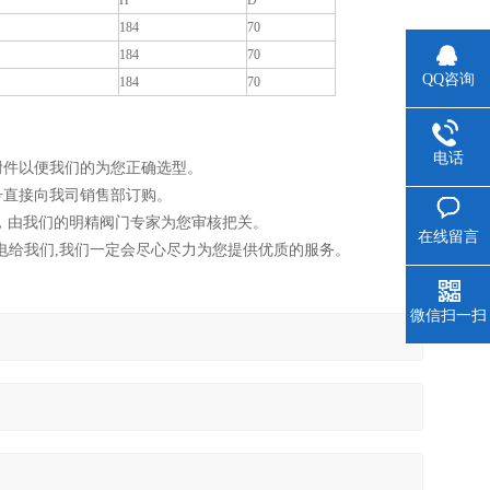
H
D
184
70
184
70
QQ咨询
184
70
电话
附件以便我们的为您正确选型。
号直接向我司销售部订购。
，由我们的明精阀门专家为您审核把关。
在线留言
.您可以致电给我们,我们一定会尽心尽力为您提供优质的服务。
微信扫一扫