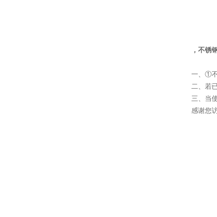
，不锈
一、①
二、若
三、当
感谢您访