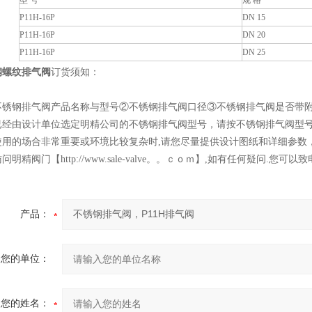
型 号
规 格
P11H-16P
DN 15
P11H-16P
DN 20
P11H-16P
DN 25
钢螺纹排气阀
订货须知：
不锈钢排气阀产品名称与型号②不锈钢排气阀口径③不锈钢排气阀是否带
已经由设计单位选定明精公司的不锈钢排气阀型号，请按不锈钢排气阀型
使用的场合非常重要或环境比较复杂时,请您尽量提供设计图纸和详细参数
问明精阀门【http://www.sale-valve。。ｃｏｍ】,如有任何疑问
产品：
您的单位：
您的姓名：