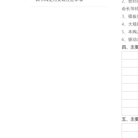
2、密
命长等
3、碟
4、大
5、本
6、驱动
四、主
五、主