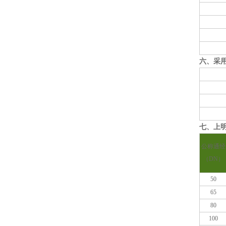
六、采
七、上明
公称通经
（DN）
50
65
80
100