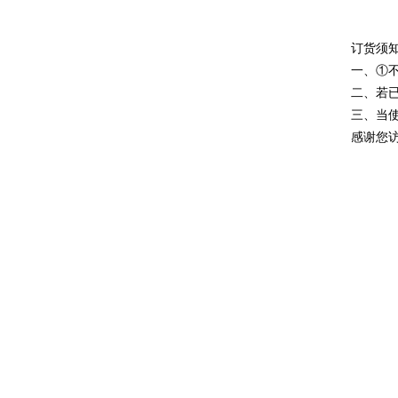
订货须
一、①
二、若
三、当
感谢您