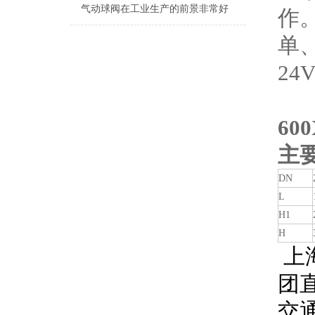
气动球阀在工业生产的前景非常好
作
单
2
6
主
DN
L
H1
H
上
团
交