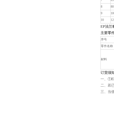
7
65
8
80
9
10
10
12
EP法兰
主要零
序号
零件名称
材料
订货须
一、①
二、若
三、当