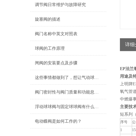
调节阀日常维护与故障研究
旋塞阀的描述
阀门名称中英文对照表
详细
球阀的工作原理
闸阀的安装要点及步骤
EP法兰
用途及
这些事情都做到了，想让气动球阀生锈都难！
上明牌
氧气管
阀门密封性与阀门质量和功能息息相关
中燃爆
浮动球球阀与固定球球阀有什么区别?
主要技
短系列
电动蝶阀是如何工作的？
序号
公
1
15