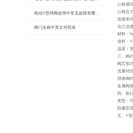
公称通径；
公称压力：P
电动V型球阀使用中常见故障有哪些？
连接形式：
法兰连
阀门名称中英文对照表
材料：WCB
填料：
温度：常温
三、阀
阀芯形
流量特
球体阀杆2C
金属阀
四、执
类型：可
防爆型选
五、V