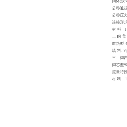
阀体形
公称通径：
公称压力：P
连接形式：
材 料：HT
上 阀 盖
散热型-4
填 料:
三、阀
阀芯型式
流量特
材 料：1C