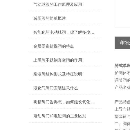
气动球阀的工作原理及应用
减压阀的简单概述
智能化的电动球阀，你了解多少呢？
详细
金属硬密封蝶阀的特点
上明牌不锈钢真空阀的作用
笼式单
护阀体
浆液阀结构形式及特征说明
调节阀的
产品名
液化气阀门安装注意什么
明精阀门告诉您，如何延长氧化锆陶瓷阀门的使用寿命！
产品特
上导向
电动阀门和电磁阀的主要区别
型套筒与
二、阀