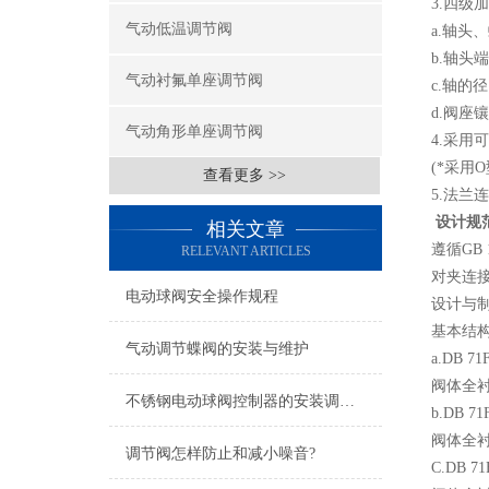
3.四级
气动低温调节阀
a.轴头
b.轴头
气动衬氟单座调节阀
c.轴的
d.阀座
气动角形单座调节阀
4.采用
(*采用
查看更多 >>
5.法兰
设计规
相关文章
遵循GB 12
RELEVANT ARTICLES
对夹连
电动球阀安全操作规程
设计与制
基本结构
气动调节蝶阀的安装与维护
a.DB 
阀体全衬
不锈钢电动球阀控制器的安装调整，了解一下！
b.DB 
阀体全衬
调节阀怎样防止和减小噪音?
C.DB 