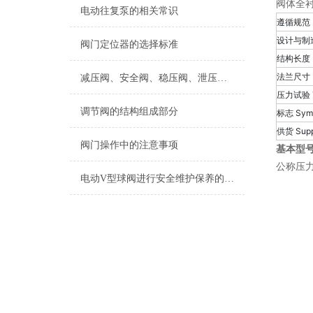
阀体全
电动往复泵的相关常识
遵循规范
设计与制造 
阀门定位器的选择标准
结构长度 Fa
法兰尺寸 En
减压阀、安全阀、稳压阀、泄压阀区别
压力试验 T
调节阀的结构组成部分
标志 Sym
供货 Supp
阀门操作中的注意事项
基本型
公称压力 
电动V型球阀进行安全维护保养的要求有哪些