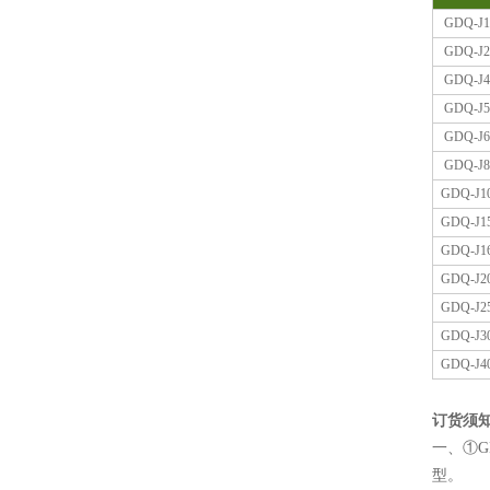
GDQ-J
1
GDQ-J
2
GDQ-J
4
GDQ-J
5
GDQ-J
6
GDQ-J
8
GDQ-J
1
GDQ-J
1
GDQ-J
1
GDQ-J
2
GDQ-J
2
GDQ-J
3
GDQ-J
4
订货须
一、①G
型。