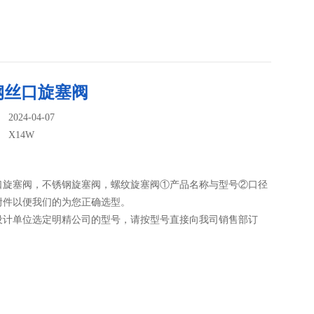
钢丝口旋塞阀
024-04-07
：
X14W
口旋塞阀，不锈钢旋塞阀，螺纹旋塞阀①产品名称与型号②口径
附件以便我们的为您正确选型。
设计单位选定明精公司的型号，请按型号直接向我司销售部订