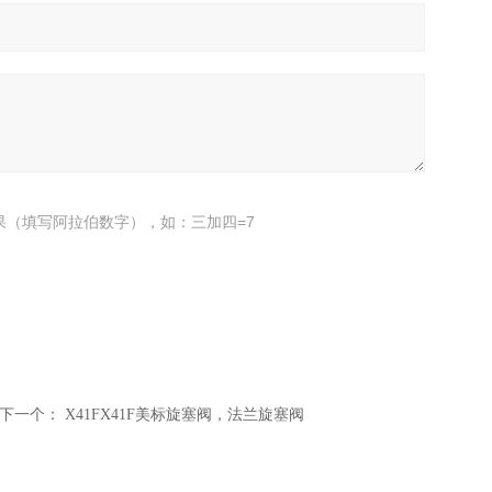
果（填写阿拉伯数字），如：三加四=7
下一个：
X41FX41F美标旋塞阀，法兰旋塞阀