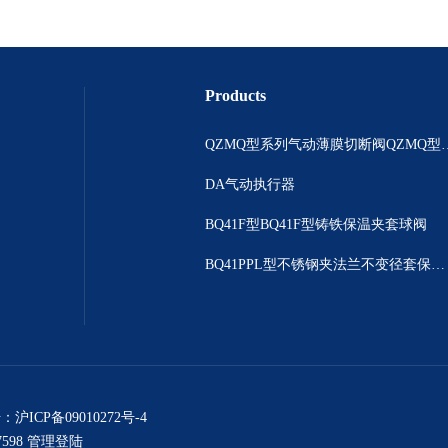
Products
QZMQ型系列气动薄膜切断阀
DA气动执行器
BQ41F型BQ41F型铸铁保温夹套球阀
BQ41PPL型不锈钢夹法兰不变径套保温球阀
号：
沪ICP备09010272号-4
598
管理登陆