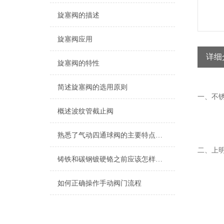
旋塞阀的描述
旋塞阀应用
详细
旋塞阀的特性
简述旋塞阀的选用原则
一、不
概述波纹管截止阀
熟悉了气动四通球阀的主要特点，才能更好地使用它！
二、上
铸铁和碳钢镀硬铬之前应该怎样浸蚀？
如何正确操作手动阀门流程