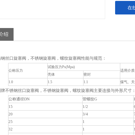
在
介绍
锈钢丝口旋塞阀，不锈钢旋塞阀，螺纹旋塞阀性能与规范：
试验压力Ps(Mpa)
公称压力
适用介质
壳体
密封
1.0
1.5
1.1
煤气、天
明牌不锈钢丝口旋塞阀，不锈钢旋塞阀，螺纹旋塞阀主要连接与外形尺寸
公称通径DN
管螺纹G
15
1/2
20
3/4
25
1
32
1