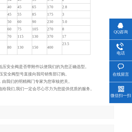
40
45
65
170
2.8
45
55
85
175
3
50
60
90
230
5.0
60
75
105
270
8
QQ咨询
70
115
130
370
17
23.5
80
130
150
400
电话
H-10低压安全阀是否带附件以便我们的为您正确选型。
0低压安全阀型号直接向我司销售部订购。
在线留言
，由我们的明精阀门专家为您审核把关。
.您可以致电给我们,我们一定会尽心尽力为您提供优质的服务。
微信扫一扫