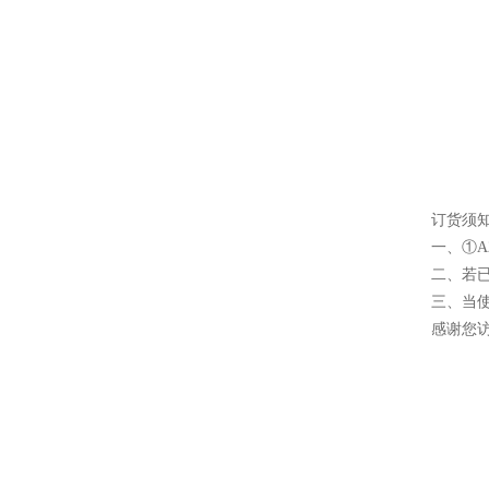
订货须
一、①A
二、若已
三、当
感谢您访