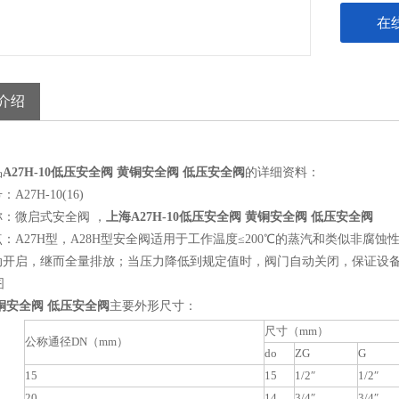
在
介绍
品
A27H-10低压安全阀 黄铜安全阀 低压安全阀
的详细资料：
A27H-10(16)
：微启式安全阀 ，
上海A27H-10低压安全阀 黄铜安全阀 低压安全阀
：A27H型，A28H型安全阀适用于工作温度≤200℃的蒸汽和类似非
动开启，继而全量排放；当压力降低到规定值时，阀门自动关闭，保证设
铜安全阀 低压安全阀
主要外形尺寸：
尺寸（mm）
公称通径DN（mm）
do
ZG
G
15
15
1/2″
1/2″
20
14
3/4″
3/4″