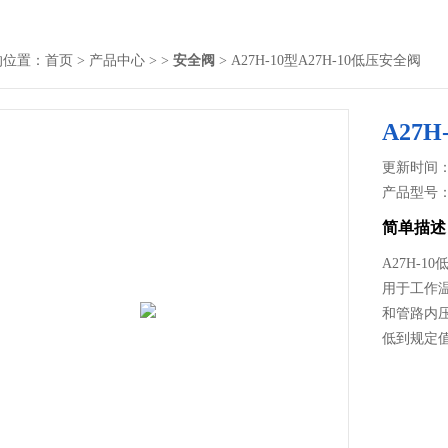
的位置：
首页
>
产品中心
> >
安全阀
> A27H-10型A27H-10低压安全阀
A27
更新时间： 2
产品型号
简单描述
A27H-
用于工作
和管路内
低到规定