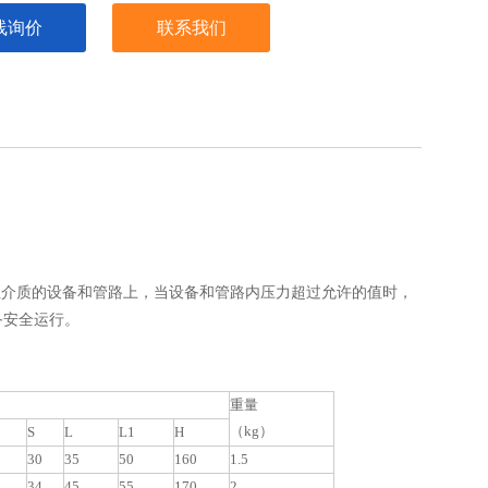
线询价
联系我们
腐蚀性介质的设备和管路上，当设备和管路内压力超过允许的值时，
备安全运行。
重量
（kg）
S
L
L1
H
30
35
50
160
1.5
34
45
55
170
2