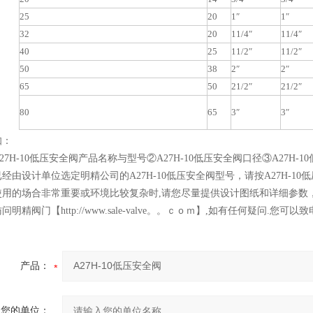
25
20
1″
1″
32
20
11/4″
11/4″
40
25
11/2″
11/2″
50
38
2″
2″
65
50
21/2″
21/2″
80
65
3″
3″
知：
27H-10低压安全阀产品名称与型号②A27H-10低压安全阀口径③A27
经由设计单位选定明精公司的A27H-10低压安全阀型号，请按A27H-1
使用的场合非常重要或环境比较复杂时,请您尽量提供设计图纸和详细参数
问明精阀门【http://www.sale-valve。。ｃｏｍ】,如有任何疑问
产品：
您的单位：