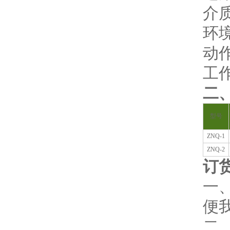
介质
环境
动
工作
二
型号
ZNQ-1
ZNQ-2
订
一
便
二