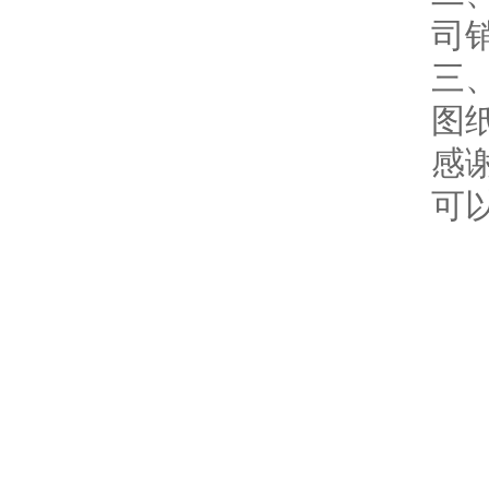
司
三
图
感谢
可