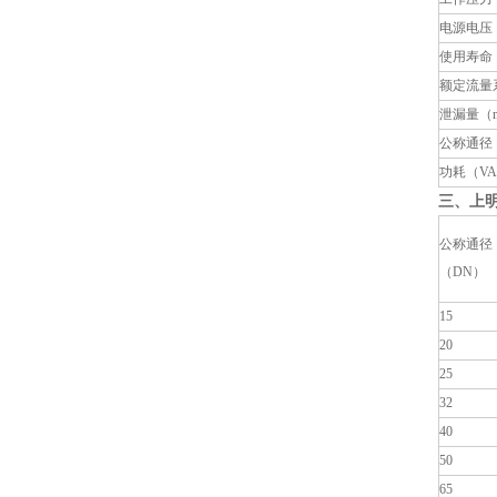
电源电压
使用寿命
额定流量
泄漏量（ml
公称通径
功耗（V
三、
上
公称通径
（DN）
15
20
25
32
40
50
65