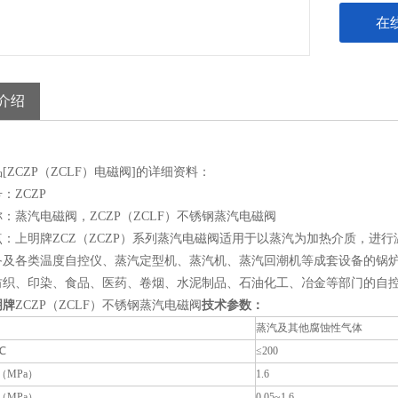
在
介绍
[ZCZP（ZCLF）电磁阀]的详细资料：
：ZCZP
：蒸汽电磁阀，ZCZP（ZCLF）不锈钢蒸汽电磁阀
点：上明牌ZCZ（ZCZP）系列蒸汽电磁阀适用于以蒸汽为加热介质，进
备及各类温度自控仪、蒸汽定型机、蒸汽机、蒸汽回潮机等成套设备的锅
纺织、印染、食品、医药、卷烟、水泥制品、石油化工、冶金等部门的自控系
明牌
ZCZP（ZCLF）不锈钢蒸汽电磁阀
技术参数：
蒸汽及其他腐蚀性气体
℃
≤200
（MPa）
1.6
（MPa）
0.05~1.6