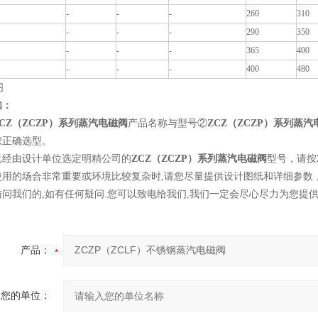
-
-
-
260
310
-
-
-
290
350
-
-
-
365
400
-
-
-
400
480
知：
ZCZ（ZCZP）系列蒸汽电磁阀
产品名称与型号②
ZCZ（ZCZP）系列蒸汽
您正确选型。
已经由设计单位选定明精公司的
ZCZ（ZCZP）系列蒸汽电磁阀
型号，请按
使用的场合非常重要或环境比较复杂时,请您尽量提供设计图纸和详细参数
访问我们的,如有任何疑问.您可以致电给我们,我们一定会尽心尽力为您提
产品：
您的单位：