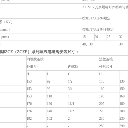
AC220V其余规格可作特殊订
按JB/T7352-94规定
系（KV）
/min）
按JB/T7352-94·F规定
（mm）
15
20
25
32
A）
40、30
30
明牌ZCZ（ZCZP）系列蒸汽电磁阀安装尺寸：
内螺纹连接
法兰连接
外形尺寸
内螺纹
外形尺寸
H
L
G
H
L
153
92
1/2
175
130
153
92
3/4
180
150
153
110
1
195
160
176
120
11/4
205
180
176
140
11/2
220
200
192
162
2
235
230
-
-
-
250
290