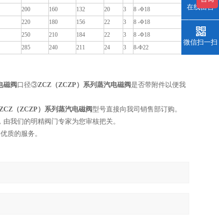
在线留言
200
160
132
20
3
8 -Φ18
220
180
156
22
3
8 -Φ18
250
210
184
22
3
8 -Φ18
微信扫一扫
285
240
211
24
3
8-Φ22
电磁阀
口径③
ZCZ（ZCZP）系列蒸汽电磁阀
是否带附件以便我
ZCZ（ZCZP）系列蒸汽电磁阀
型号直接向我司销售部订购。
，由我们的明精阀门专家为您审核把关。
供优质的服务。