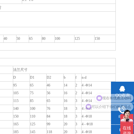
货
40
50
65
80
100
125
150
法兰尺寸
D
D1
D2
b
f
n-d
95
65
46
14
2
4 -Φ14
105
75
56
16
2
4 -Φ14
QQ咨询
115
85
65
16
3
4 -Φ14
可以介绍下你们的产品么
140
100
76
18
3
4 -Φ18
150
110
84
18
3
4 -Φ18
电话
165
125
99
20
3
4 - Φ18
185
145
118
20
3
4 -Φ18