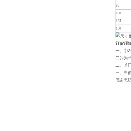
80
100
125
150
订货须
一、①
们的为
二、若
三、当
感谢您