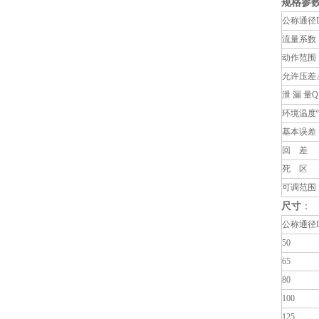
规格参
公称通径
流量系数
动作范围
允许压差
泄 漏 量Q
环境温度º
基本误差
回 差
死 区
可调范围
尺寸
：
公称通径
50
65
80
100
125