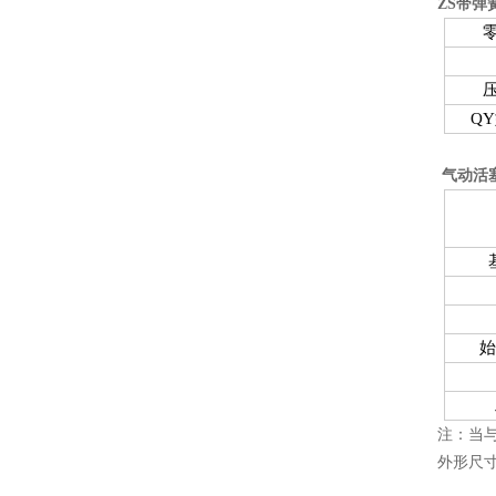
ZS带弹
Q
气动活
始
注：当
外形尺