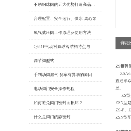
不锈钢球阀的五大优势打造高品质阀门
合理配置、安全运行、供水-离心泵
氧气减压阀工作原理及使用方法
详细
Q641F气动衬氟球阀结构特点与技术参数
调节阀型式
ZS带弹
ZSA
手制动阀漏气 刹车有异响的原因及注意事项
直通单
差。
电动阀门安全操作规程
ZS型是
如何避免阀门密封面损坏？
ZSN型
ZS-P
什么是阀门的静密封
ZSN型