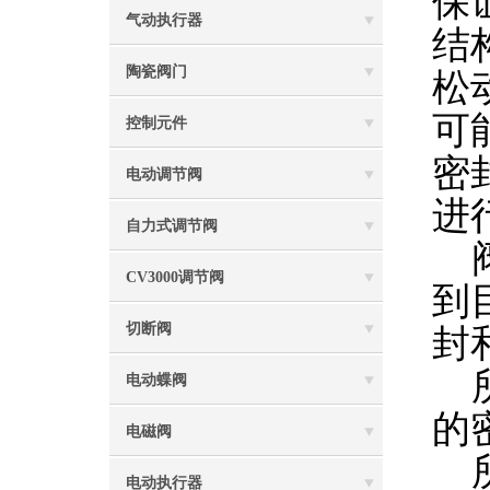
保
气动执行器
结
陶瓷阀门
松
可
控制元件
密
电动调节阀
进
自力式调节阀
阀
CV3000调节阀
到
切断阀
封
所
电动蝶阀
的
电磁阀
所
电动执行器