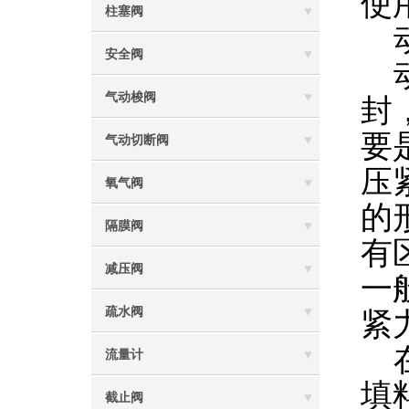
使
柱塞阀
动
安全阀
动
气动梭阀
封
要
气动切断阀
压
氧气阀
的
隔膜阀
有
减压阀
一
疏水阀
紧
在
流量计
填
截止阀