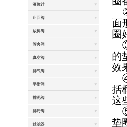
圈
液位计
②
止回阀
面
圈
放料阀
③
管夹阀
的
真空阀
效
排气阀
④
平衡阀
括
这
排泥阀
⑤
排污阀
垫
过滤器