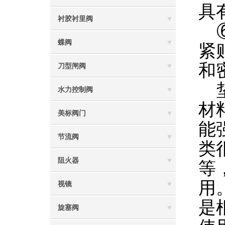
具
衬胶衬里阀
⑥
蝶阀
紧
和
刀型闸阀
垫
水力控制阀
材
美标阀门
能
节流阀
类
阻火器
等
用
视镜
是
旋塞阀