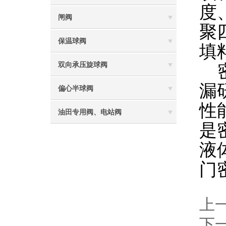
度
闸阀
聚
保温球阀
填
双向承压旋球阀
密
漏
偏心半球阀
性
油田专用阀、电站阀
是
液
门
上
下