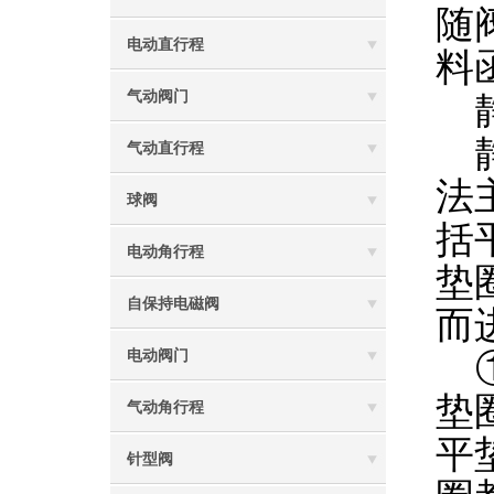
随
电动直行程
料
气动阀门
静
静
气动直行程
法
球阀
括
电动角行程
垫
自保持电磁阀
而
①
电动阀门
垫
气动角行程
平
针型阀