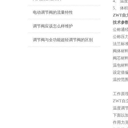
4、 温
5、 体
电动调节阀的流量特性
ZWT
技术参
调节阀应该怎么样维护
公称通经：
公称压力：
调节阀与全功能超轻调节阀的区别
法兰标准：J
阀体材料：
阀芯材料：
温包材
设定值偏
温控范围
工作原
ZWT
温度调
下面以
作用力