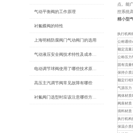
点。能
气动平衡阀的工作原理
控系统
精小型
衬氟蝶阀的特性
执行机构
上海明精防腐阀门气动阀门的选用
公称通径
额定流量
气动液压安全阀技术特性及成本评估
公称压力M
固有流量
电动调节球阀使用了哪些技术原理使其性能优异？
保持介质
额定行程Rate
高压主汽调节阀常见故障有哪些
气源压力
阀体材质Bod
衬氟阀门选型时应该注意哪些方面？
阀座材质
填料材质
执行机构
保温介质