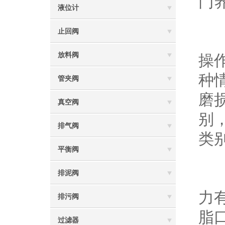
门
液位计
止回阀
一
放料阀
操
种
管夹阀
磨
真空阀
别
排气阀
类
平衡阀
排泥阀
二
力
排污阀
脂
过滤器