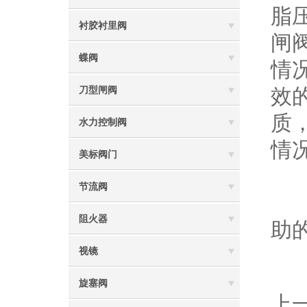
脂
衬胶衬里阀
闸
蝶阀
情
效
刀型闸阀
质
水力控制阀
情
美标阀门
节流阀
做
阻火器
助
视镜
旋塞阀
上