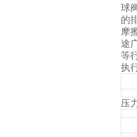
球
的
摩
途
等
执
压