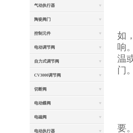
1
气动执行器
陶瓷阀门
首
如
控制元件
响
电动调节阀
温
自力式调节阀
门
CV3000调节阀
切断阀
2
电动蝶阀
确
电磁阀
要
电动执行器