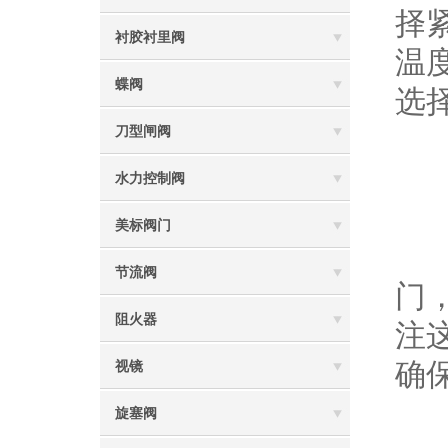
择
衬胶衬里阀
温
蝶阀
选
刀型闸阀
水力控制阀
美标阀门
通
节流阀
门
阻火器
注
确
视镜
旋塞阀