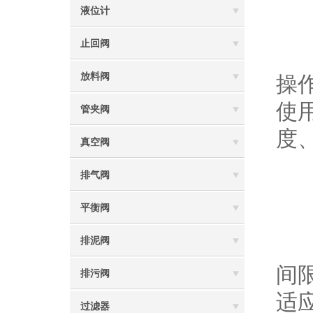
4
液位计
止回阀
阀
放料阀
操
使
管夹阀
度
真空阀
排气阀
5
平衡阀
排泥阀
最
间
排污阀
适
过滤器