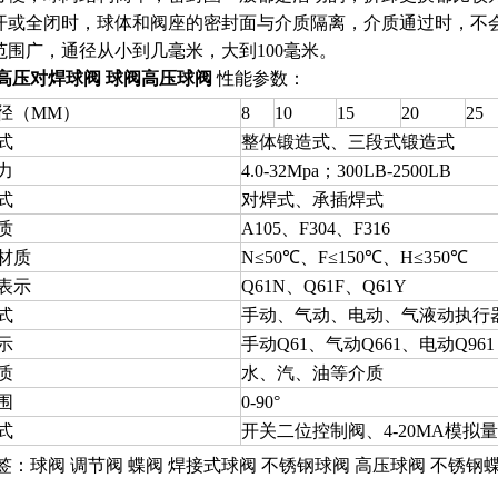
全开或全闭时，球体和阀座的密封面与介质隔离，介质通过时，
用范围广，通径从小到几毫米，大到100毫米。
高压对焊球阀 球阀高压球阀
性能参数：
径（MM）
8
10
15
20
25
式
整体锻造式、三段式锻造式
力
4.0-32Mpa；300LB-2500LB
式
对焊式、承插焊式
质
A105、F304、F316
材质
N≤50℃、F≤150℃、H≤350℃
表示
Q61N、Q61F、Q61Y
式
手动、气动、电动、气液动执行
示
手动Q61、气动Q661、电动Q961
质
水、汽、油等介质
围
0-90°
式
开关二位控制阀、4-20MA模拟
签：
球阀
调节阀
蝶阀
焊接式球阀
不锈钢球阀
高压球阀
不锈钢