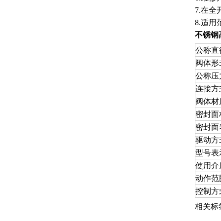
7.在
8.适
不锈钢
公称直
阀体形
公称压
连接方
阀体材
密封面
密封面
驱动方
型号表
使用介
动作范
控制方
相关标