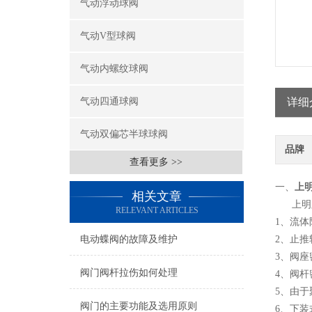
气动浮动球阀
气动V型球阀
气动内螺纹球阀
气动四通球阀
详细
气动双偏芯半球球阀
品牌
查看更多 >>
一、
上
相关文章
上明牌
RELEVANT ARTICLES
1、流
电动蝶阀的故障及维护
2、止
3、阀
阀门阀杆拉伤如何处理
4、阀
5、由
阀门的主要功能及选用原则
6、下