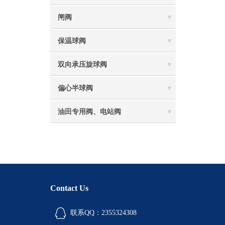
闸阀
保温球阀
双向承压旋球阀
偏心半球阀
油田专用阀、电站阀
Contact Us
联系QQ：2355324308