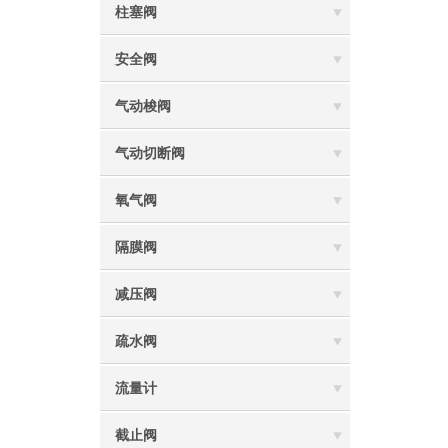
柱塞阀
安全阀
气动梭阀
气动切断阀
氧气阀
隔膜阀
减压阀
疏水阀
流量计
截止阀