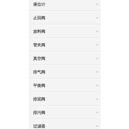
液位计
止回阀
放料阀
管夹阀
真空阀
排气阀
平衡阀
排泥阀
排污阀
过滤器