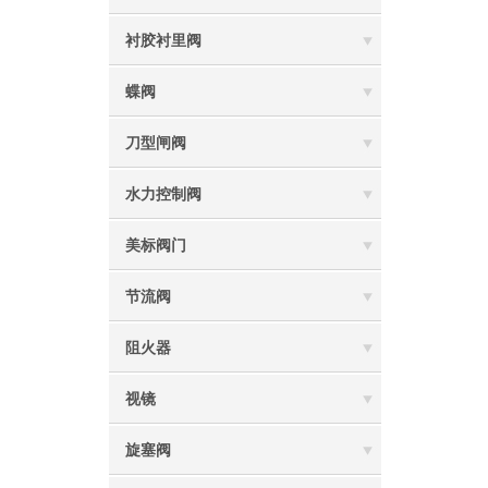
衬胶衬里阀
蝶阀
刀型闸阀
水力控制阀
美标阀门
节流阀
阻火器
视镜
旋塞阀