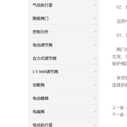
气动执行器
02、
陶瓷阀门
运转中
控制元件
03、
电动调节阀
阀门电
尘埃、
自力式调节阀
保护阀
CV3000调节阀
有些执
连接的
切断阀
电动蝶阀
上一篇
电磁阀
下一篇
电动执行器