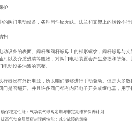
保护
的阀门电动设备，各种阀件应无缺。法兰和支架上的螺铨不行
清扫
动设备的表面、阀杆和阀杆螺母上的梯形螺纹，阀杆螺母与支
油污以及介质残渍等赃物，对阀门电动装置会产生磨损和堕落。
门电动设备油漆的完整。
行器没有外部电源，所以咱们能够进行手动驱动。但是大多数
阀门是否翻开。并且许多阀门都有内部电子开关或继电器，用于
：
确保稳定性能：气动氧气球阀定期与非定期维护保养计划
：
提高气动金属硬密封球阀性能：减少故障的策略