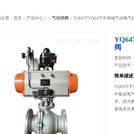
的位置：
首页
>
产品中心
> >
气动球阀
> YQ647FYQ647F不锈钢气动氧
YQ6
阀
更新时间： 2
产品型号
简单描述
YQ647
中输送氧
求。因为
避免发生