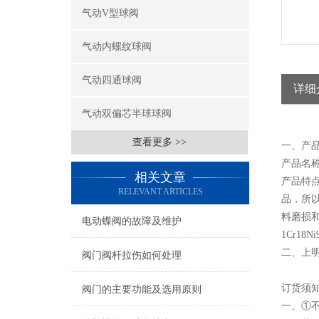
气动V型球阀
气动内螺纹球阀
气动四通球阀
详细
气动双偏芯半球球阀
查看更多 >>
一、产
产品名
相关文章
产品特
RELEVANT ARTICLES
品，所
料磨损
电动蝶阀的故障及维护
1Cr18
二、上明
阀门阀杆拉伤如何处理
订货须
阀门的主要功能及选用原则
一、①