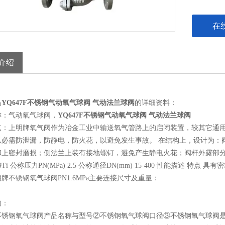
在
介绍
品
YQ647F不锈钢气动氧气球阀 气动法兰球阀
的详细资料：
称：气动氧气球阀，
YQ647F不锈钢气动氧气球阀 气动法兰球阀
点：上明牌氧气阀作为冶金工业中输送氧气管路上的启闭装置，较其它通
以必需防泄漏，防静电，防火花，以避免发生事故。 在结构上，设计为：
和上密封磨损；侧法兰上装有接地螺钉，避免产生静电火花；阀杆外露部分
Ni9Ti 公称压力PN(MPa) 2.5 公称通径DN(mm) 15-400 性能
牌不锈钢氧气球阀PN1.6MPa主要连接尺寸及重量：
知：
不锈钢氧气球阀产品名称与型号②不锈钢氧气球阀口径③不锈钢氧气球阀