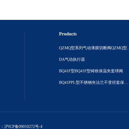
Products
QZMQ型系列气动薄膜切断阀
DA气动执行器
BQ41F型BQ41F型铸铁保温夹套球阀
BQ41PPL型不锈钢夹法兰不变径套保温球阀
号：
沪ICP备09010272号-4