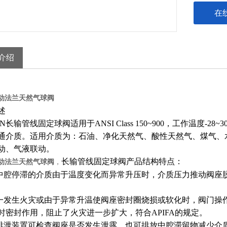
在
介绍
手动法兰天然气球阀
述
7N长输管线固定
球阀
适用于ANSI Class 150~900，工作温
通介质。适用介质为：石油、净化天然气、酸性天然气、煤气、
动、气液联动。
长输管线固定球阀产品结构特点：
手动法兰天然气球阀
，
门中腔停滞的介质由于温度变化而异常升压时，介质压力推动阀座
万一发生火灾或由于异常升温使阀座密封圈烧损或软化时，阀门操
时密封作用，阻止了火灾进一步扩大，符合APIFA的规定。
开排泄装置可检查阀座是否发生泄露，也可排放中腔滞留物减少介