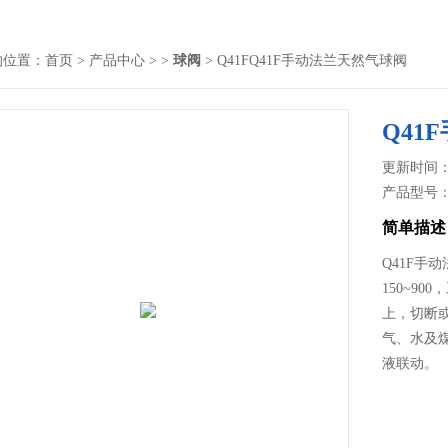
的位置：
首页
>
产品中心
> >
球阀
> Q41FQ41F手动法兰天然气球阀
Q41
更新时间： 2
产品型号
简单描述
Q41F手动
150~9
上，切断
气、水及
液联动。