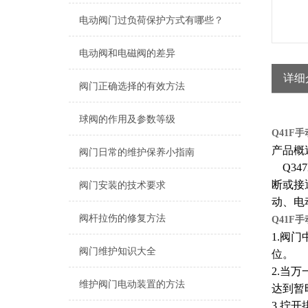
电动阀门过负荷保护方式有哪些？
电动阀和电磁阀的差异
详细
阀门正确选择的有效方法
球阀的作用及参数等级
Q41F
产品概
阀门日常的维护保养小指南
Q34
断或接
阀门安装的技术要求
动、电
阀杆拉伤的修复方法
Q41F
1.阀
阀门维护知识大全
位。
2.当
维护阀门电动装置的方法
达到暂
3.拧