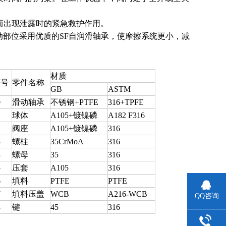
而出现泄露时的紧急救护作用。
运动部位采用优质的SF自润滑轴承，使摩擦系统更小，减
材质
序号
零件名称
GB
ASTM
0
滑动轴承
不锈钢+PTFE
316+TPFE
球体
A105+镀镍磷
A182 F316
2
阀座
A105+镀镍磷
316
3
螺柱
35CrMoA
316
4
螺母
35
316
5
压套
A105
316
6
填料
PTFE
PTFE
7
填料压盖
WCB
A216-WCB
QQ咨询
8
键
45
316