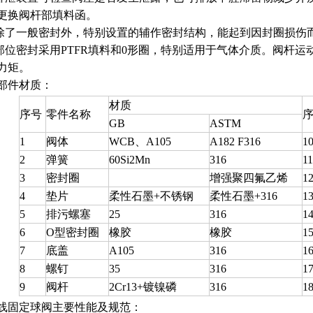
更换阀杆部填料函。
座除了一般密封外，特别设置的辅作密封结构，能起到因封圈损伤
杆部位密封采用PTFR填料和0形圈，特别适用于气体介质。阀杆
力矩。
部件材质：
材质
序号
零件名称
GB
ASTM
1
阀体
WCB、A105
A182 F316
1
2
弹簧
60Si2Mn
316
11
3
密封圈
增强聚四氟乙烯
1
4
垫片
柔性石墨+不锈钢
柔性石墨+316
1
5
排污螺塞
25
316
1
6
O型密封圈
橡胶
橡胶
1
7
底盖
A105
316
1
8
螺钉
35
316
1
9
阀杆
2Cr13+镀镍磷
316
1
线固定球阀主要性能及规范：