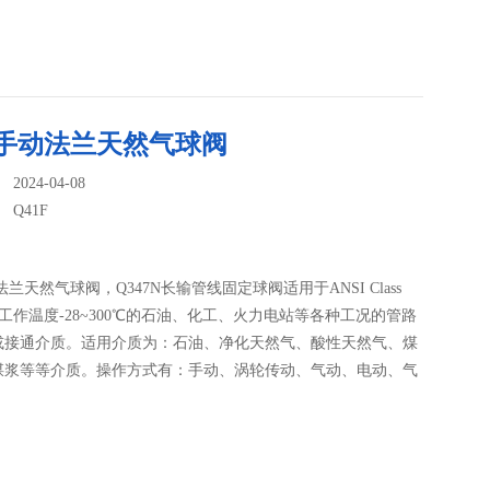
F手动法兰天然气球阀
024-04-08
：
Q41F
法兰天然气球阀，Q347N长输管线固定球阀适用于ANSI Class
00，工作温度-28~300℃的石油、化工、火力电站等各种工况的管路
或接通介质。适用介质为：石油、净化天然气、酸性天然气、煤
煤浆等等介质。操作方式有：手动、涡轮传动、气动、电动、气