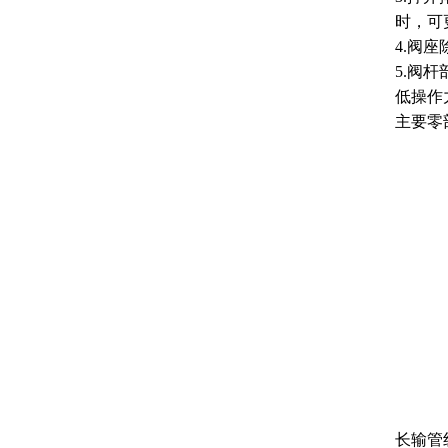
时，可
4.阀
5.阀
低操作
主要零
长输管