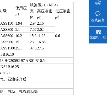
电话
试验压力（MPa）
使用压
力级
壳
高压液密
低压液密
力
体
封
封
在线留言
ASS150
1.94
2.94
2.16
ASS300
5.1
7.67
2.62
ASS600
10.2
15.3
11.23
0.6
微信扫一扫
ASS900
15.1
23
16.85
ASS1500
25.1
37.5
27.5
I B16.10
13 HG20592-97 ABSI B16.5
NSI B16.25
API 598
气、石油等介质
动、电动、气液联动等