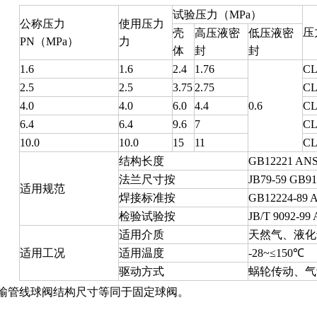
试验压力（MPa）
公称压力
使用压力
压
壳
高压液密
低压液密
PN（MPa）
力
体
封
封
1.6
1.6
2.4
1.76
CL
2.5
2.5
3.75
2.75
CL
4.0
4.0
6.0
4.4
0.6
CL
6.4
6.4
9.6
7
CL
10.0
10.0
15
11
CL
结构长度
GB12221 ANS
法兰尺寸按
JB79-59 GB91
适用规范
焊接标准按
GB12224-89 A
检验试验按
JB/T 9092-99 
适用介质
天然气、液化
适用工况
适用温度
-28~≤150℃
驱动方式
蜗轮传动、气
输管线球阀结构尺寸等同于固定球阀。