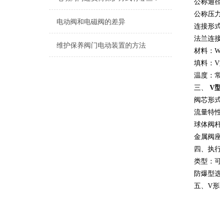
公称通径；
公称压力：P
电动阀和电磁阀的差异
连接形式：
法兰连
维护保养阀门电动装置的方法
材料：WCB
填料：
温度：常温
三、
V
阀芯形
流量特
球体阀杆2C
金属阀
四、执
类型：可
防爆型选
五、V