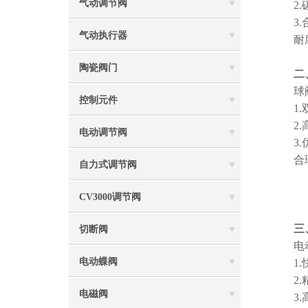
气动调节阀
2.碳
3.合
气动执行器
耐腐蚀
陶瓷阀门
二
球阀的
控制元件
1.双
2.高
电动调节阀
3.优
合理的
自力式调节阀
CV3000调节阀
三
切断阀
电动执
电动蝶阀
1.快
2.精
电磁阀
3.高