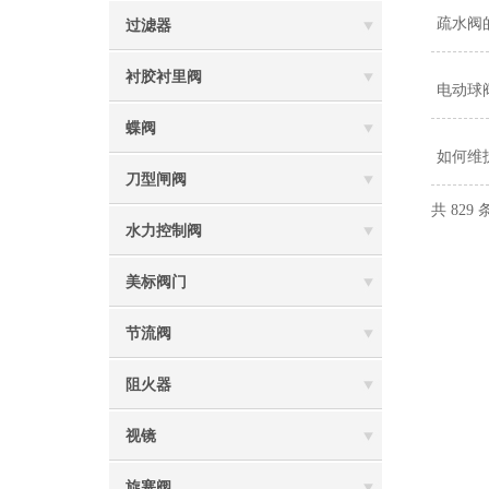
疏水阀
过滤器
衬胶衬里阀
电动球
蝶阀
如何维
刀型闸阀
共 829
水力控制阀
美标阀门
节流阀
阻火器
视镜
旋塞阀