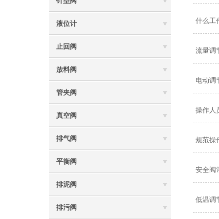
针型阀
什么工
液位计
止回阀
流量调
放料阀
电动调
管夹阀
操作人
真空阀
排气阀
规范操
平衡阀
安全阀
排泥阀
低温调
排污阀