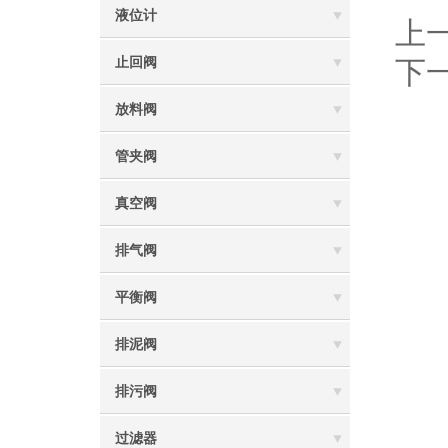
液位计
上
止回阀
下
放料阀
管夹阀
真空阀
排气阀
平衡阀
排泥阀
排污阀
过滤器