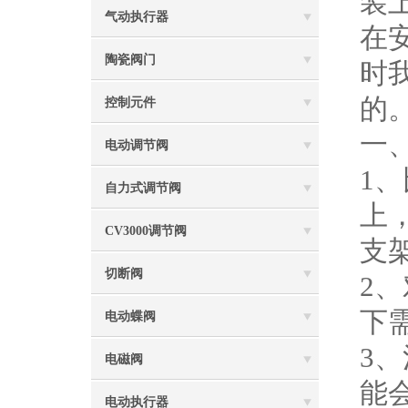
装
气动执行器
在
陶瓷阀门
时
的
控制元件
一
电动调节阀
1
自力式调节阀
上
CV3000调节阀
支架
切断阀
2
下
电动蝶阀
3
电磁阀
能
电动执行器