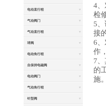
4
电动直行程
检
气动阀门
5
接
气动直行程
6
球阀
作
电动角行程
7
自保持电磁阀
的
电动阀门
施
气动角行程
针型阀