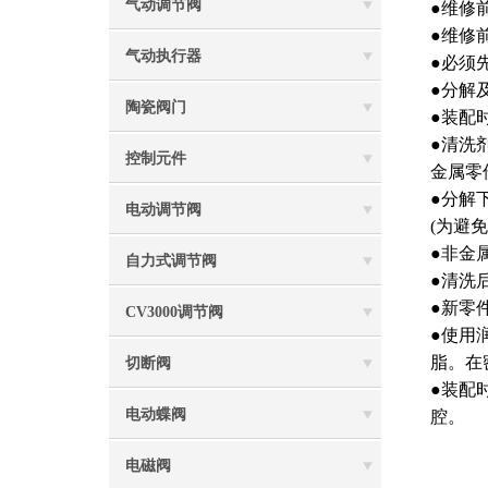
气动调节阀
●维修
●维修
气动执行器
●必须
●分解
陶瓷阀门
●装配
●清洗
控制元件
金属零
●分解
电动调节阀
(为避
●非金
自力式调节阀
●清洗
●新零
CV3000调节阀
●使用
脂。在
切断阀
●装配
电动蝶阀
腔。
电磁阀
上海