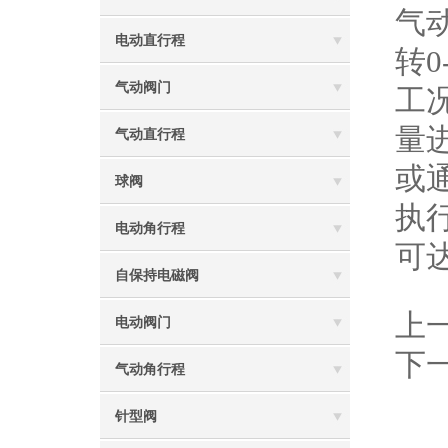
气
电动直行程
转
气动阀门
工
量
气动直行程
或
球阀
执
电动角行程
可
自保持电磁阀
上
电动阀门
下
气动角行程
针型阀