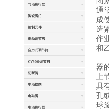
闭
气动执行器
通
陶瓷阀门
成
造
控制元件
作
电动调节阀
和
自力式调节阀
CV3000调节阀
器
切断阀
上
具
电动蝶阀
孔
电磁阀
球
电动执行器